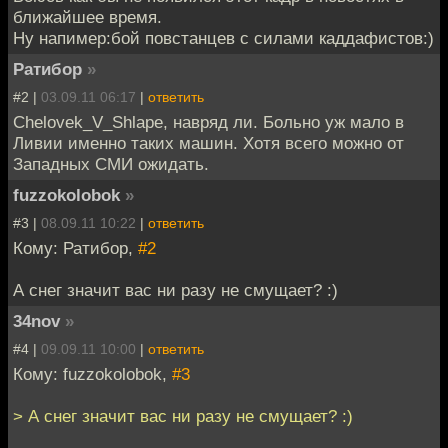
ближайшее время.
Ну напимер:бой повстанцев с силами каддафистов:)
Ратибор
»
#2 |
03.09.11 06:17
|
ответить
Chelovek_V_Shlape, навряд ли. Больно уж мало в
Ливии именно таких машин. Хотя всего можно от
Западных СМИ ожидать.
fuzzokolobok
»
#3 |
08.09.11 10:22
|
ответить
Кому: Ратибор,
#2
А снег значит вас ни разу не смущает? :)
34nov
»
#4 |
09.09.11 10:00
|
ответить
Кому: fuzzokolobok,
#3
> А снег значит вас ни разу не смущает? :)