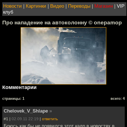
Новости
|
Картинки
|
Видео
|
Переводы
|
Магазин
|
VIP
клуб
Про нападение на автоколонну © onepamop
Комментарии
cтраницы: 1
всего: 4
Chelovek_V_Shlape
»
#1 |
02.09.11 22:19
|
ответить
Боюсь как бы не появился этот кадр в новостях в