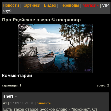
Новости
|
Картинки
|
Видео
|
Переводы
|
Магазин
|
VIP
клуб
Про Рдейское озеро © onepamop
Комментарии
cтраницы: 1
всего: 2
sherl
»
#1 |
17.09.11 21:31
|
ответить
Есть такое старое русское слово - "покойно". От