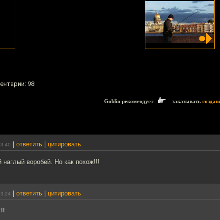
ентарии: 98
Goblin рекомендует
заказывать
создан
|
ответить
|
цитировать
23:40
й наглый воробей. Но как похож!!!
|
ответить
|
цитировать
13:24
!!