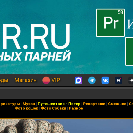
оды
Магазин
VIP
арикатуры
|
Музон
|
Путешествия
-
Питер
|
Репортажи
|
Смешное
|
С
Фото кошек
|
Фото Собаки
|
Разное