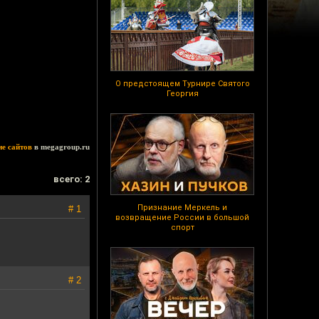
О предстоящем Турнире Святого
Георгия
ие сайтов
в megagroup.ru
всего: 2
Признание Меркель и
# 1
возвращение России в большой
спорт
# 2