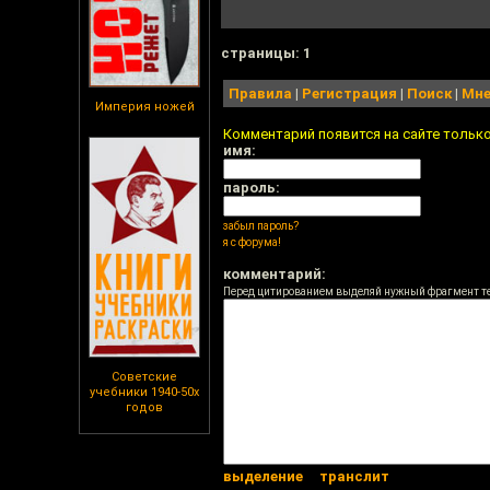
cтраницы: 1
Правила
|
Регистрация
|
Поиск
|
Мне
Империя ножей
Комментарий появится на сайте тольк
имя:
пароль:
забыл пароль?
я с форума!
комментарий:
Перед цитированием выделяй нужный фрагмент т
Советские
учебники 1940-50х
годов
выделение
транслит