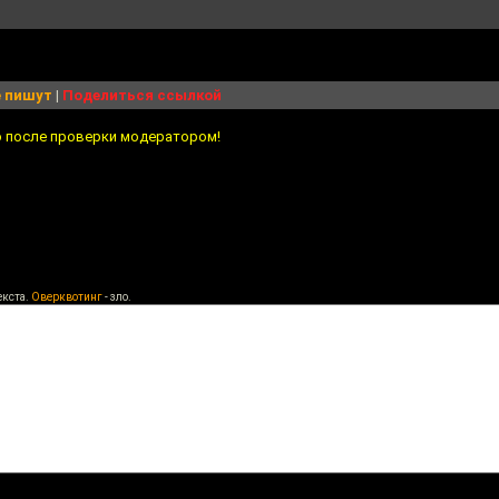
 пишут
|
Поделиться ссылкой
о после проверки модератором!
екста.
Оверквотинг
- зло.