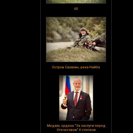
65
Остров Сахалин, река Найба
Медаль ордена "За заслуги перед
Отечеством" II степени