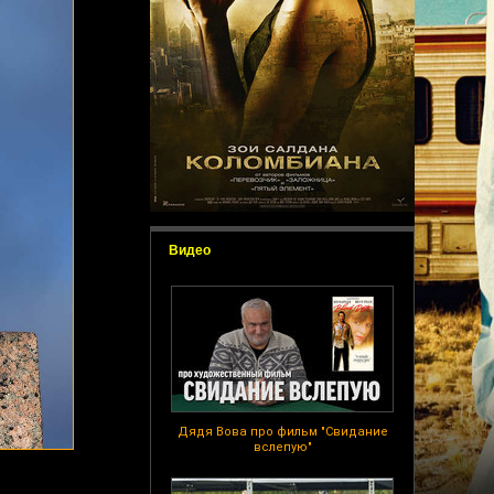
Видео
Дядя Вова про фильм "Свидание
вслепую"