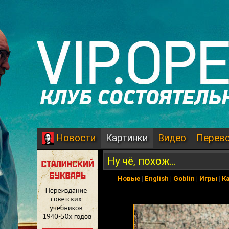
Картинки
Видео
Перев
Новости
Ну чё, похож...
Новые
|
English
|
Goblin
|
Игры
|
К