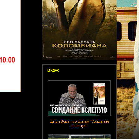
Видео
Дядя Вова про фильм "Свидание
вслепую"