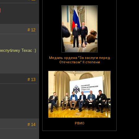
]
# 12
еспублику Техас :)
Медаль ордена "За заслуги перед
Отечеством" II степени
# 13
РВИО
# 14