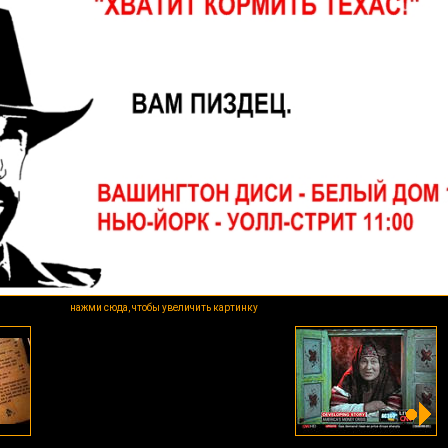
нажми сюда, чтобы увеличить картинку