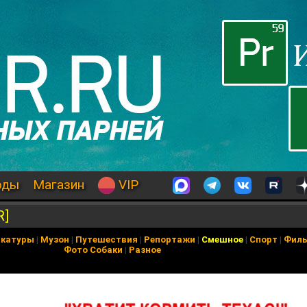
оды
Магазин
VIP
R]
икатуры
|
Музон
|
Путешествия
|
Репортажи
|
Смешное
|
Спорт
|
Фил
Фото Собаки
|
Разное