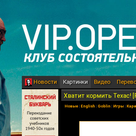
Картинки
Видео
Перев
Новости
Хватит кормить Техас! [
Новые
|
English
|
Goblin
|
Игры
|
Кар