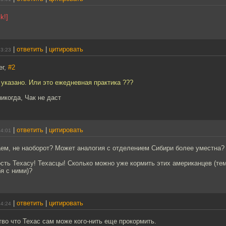
k!]
|
ответить
|
цитировать
13:23
ег,
#2
 указано. Или это ежедневная практика ???
никогда, Чак не даст
|
ответить
|
цитировать
14:01
аем, не наоборот? Может аналогия с отделением Сибири более уместна? 
ть Техасу! Техасцы! Сколько можно уже кормить этих американцев (тем
я с ними)?
|
ответить
|
цитировать
14:24
тво что Техас сам може кого-нить еще прокормить.