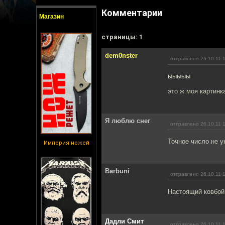
Комментарии
Магазин
cтраницы: 1
dem0nster
отправлено 26.10.11 
ыыыыы
это ж моя картинка
Я люблю снег
отправлено 26.10.11 
Точное число не у
Империя ножей
Barbuni
отправлено 26.10.11 
Настоящий ковбой
Дадли Смит
отправлено 26.10.11 