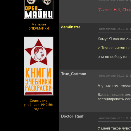
[Give'em Hell, Chuc
Магазин
dem0nster
ОПЕРМАЙКИ
отправлено 26.10.11 
Кому: Я люблю сн
> Точное число не
они не соберутся 
True_Cartman
отправлено 26.10.11 
А у них там, случ
Даешь независимос
ассоциировать себ
Советские
учебники 1940-50х
годов
Doctor_Rauf
отправлено 26.10.11 
У меня такое чувс