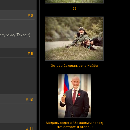
65
# 8
публику Техас :)
# 9
Остров Сахалин, река Найба
# 10
Медаль ордена "За заслуги перед
Отечеством" II степени
# 11