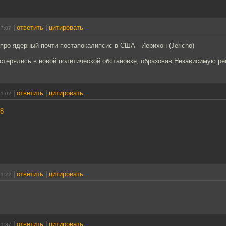
|
ответить
|
цитировать
17:07
про ядерный почти-постапокалипсис в США - Иерихон (Jericho)
стерялись в новой политической обстановке, образовав Независимую рес
|
ответить
|
цитировать
21:02
8
|
ответить
|
цитировать
21:22
|
ответить
|
цитировать
21:37