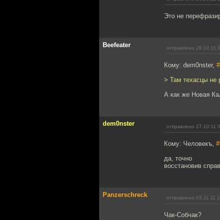
Это не перефрази
Beefeater
отправлено 26.10.11 
Кому: dem0nster,
#
> Там техасцы не 
А как же Новая К
dem0nster
отправлено 27.10.11 
Кому: Человекъ,
#
да, точно
восстановив справ
Panzerschreck
отправлено 03.11.11 
Чак-Собчак?