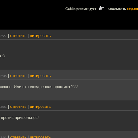
Goblin рекомендует
заказывать
создан
|
ответить
|
цитировать
12:27
 :)
|
ответить
|
цитировать
12:35
казано. Или это ежедневная практика ???
|
ответить
|
цитировать
13:01
 против пришельцев!
|
ответить
|
цитировать
13:01