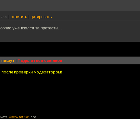
|
ответить
|
цитировать
12:25
оррис уже взялся за протесты...
 пишут
|
Поделиться ссылкой
о после проверки модератором!
екста.
Оверквотинг
- зло.