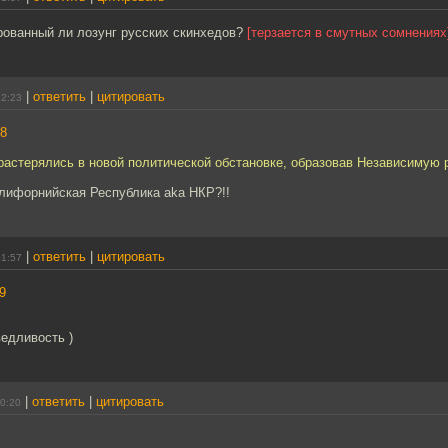
рованный ли лозунг русских скинхедов?
[терзается в смутных сомнениях
|
ответить
|
цитировать
22:23
8
растерялись в новой политической обстановке, образовав Независимую р
алифорнийская Республика aka НКР?!!
|
ответить
|
цитировать
01:57
9
едливость )
|
ответить
|
цитировать
20:20