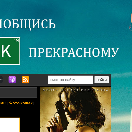
ьмы
|
Фото кошек
|