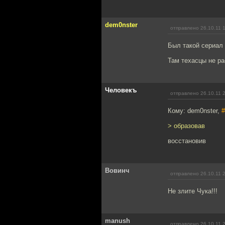
dem0nster
отправлено 26.10.11 
Был такой сериал 
Там техасцы не ра
Человекъ
отправлено 26.10.11 
Кому: dem0nster,
#
> образовав
восстановив
Вовинч
отправлено 26.10.11 
Не злите Чука!!!
manush
отправлено 26.10.11 