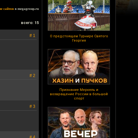
ие сайтов
в megagroup.ru
всего: 15
# 1
О предстоящем Турнире Святого
Георгия
# 2
Признание Меркель и
возвращение России в большой
спорт
# 3
# 4