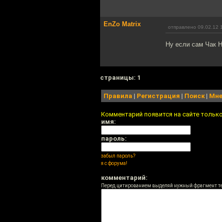
EnZo Matrix
отправлено 09.02.12 
Ну если сам Чак Н
cтраницы: 1
Правила
|
Регистрация
|
Поиск
|
Мне
Комментарий появится на сайте тольк
имя:
пароль:
забыл пароль?
я с форума!
комментарий:
Перед цитированием выделяй нужный фрагмент т