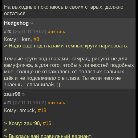
На выходные покопаюсь в своих старых, должно
остаться
Hedgehog
»
#20 |
25.11.11 19:07
|
ответить
Кому: Horn,
#8
> Надо ещё под глазами темные круги нарисовать.
Тёмные круги под глазами, камрад, рисуют не для
камуфляжа, а для того, чтобы у личностей подобных
мне, солнце не отражалось от толлстых сальных
щёк и не подсвечивало в глаза. Ты если чего не
знаешь - спрашивай. ;)
zaur98
»
#21 |
27.11.11 16:02
|
ответить
Кому: amuck,
#18
> Кому: zaur98,
#16
>
> Выкладывай правильный вариант.