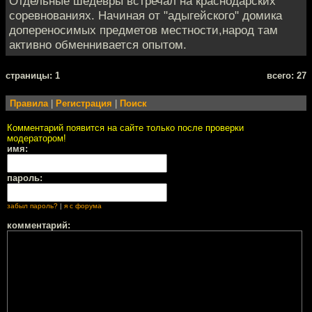
Отдельные шедевры встречал на краснодарских
соревнованиях. Начиная от "адыгейского" домика
допереносимых предметов местности,народ там
активно обменнивается опытом.
cтраницы: 1
всего: 27
Правила
|
Регистрация
|
Поиск
Комментарий появится на сайте только после проверки
модератором!
имя:
пароль:
забыл пароль?
|
я с форума
комментарий: