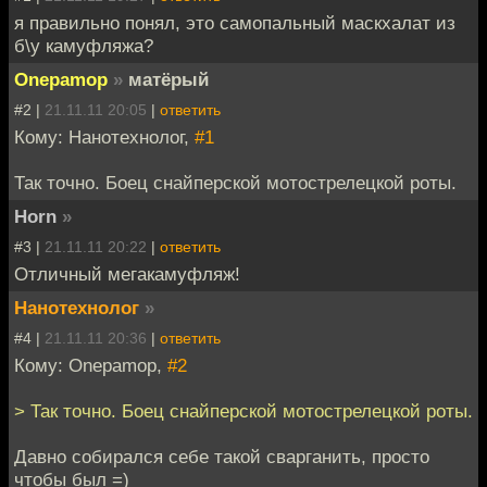
я правильно понял, это самопальный маскхалат из
б\у камуфляжа?
Onepamop
»
матёрый
#2 |
21.11.11 20:05
|
ответить
Кому: Нанотехнолог,
#1
Так точно. Боец снайперской мотострелецкой роты.
Horn
»
#3 |
21.11.11 20:22
|
ответить
Отличный мегакамуфляж!
Нанотехнолог
»
#4 |
21.11.11 20:36
|
ответить
Кому: Onepamop,
#2
> Так точно. Боец снайперской мотострелецкой роты.
Давно собирался себе такой сварганить, просто
чтобы был =)