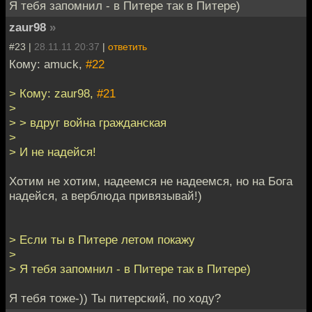
Я тебя запомнил - в Питере так в Питере)
zaur98
»
#23 |
28.11.11 20:37
|
ответить
Кому: amuck,
#22
> Кому: zaur98,
#21
>
> > вдруг война гражданская
>
> И не надейся!
Хотим не хотим, надеемся не надеемся, но на Бога
надейся, а верблюда привязывай!)
> Если ты в Питере летом покажу
>
> Я тебя запомнил - в Питере так в Питере)
Я тебя тоже-)) Ты питерский, по ходу?