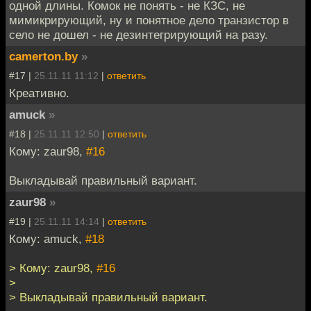
одной длины. Комок не понять - не КЗС, не
мимикрирующий, ну и понятное дело транзистор в
село не дошел - не дезинтегрирующий на разу.
camerton.by
»
#17 |
25.11.11 11:12
|
ответить
Креативно.
amuck
»
#18 |
25.11.11 12:50
|
ответить
Кому: zaur98,
#16
Выкладывай правильный вариант.
zaur98
»
#19 |
25.11.11 14:14
|
ответить
Кому: amuck,
#18
> Кому: zaur98,
#16
>
> Выкладывай правильный вариант.