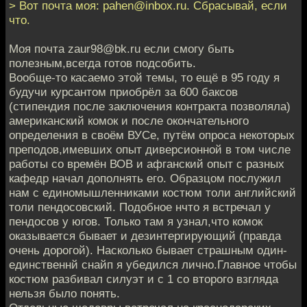
> Вот почта моя: pahen@inbox.ru. Сбрасывай, если
что.
Моя почта zaur98@bk.ru если смогу быть
полезным,всегда готов подсобить.
Вообще-то касаемо этой темы, то ещё в 95 году я
будучи курсантом приобрёл за 600 баксов
(стипендия после заключения контракта позволяла)
американский комок и после окончательного
определения в своём ВУСе, путём опроса некоторых
преподов,имевших опыт диверсионной в том числе
работы со времён ВОВ и афганский опыт с разных
кафедр начал дополнять его. Образцом послужил
нам с единомышленниками костюм толи английский
толи пендосовский. Подобное нчто я встречал у
пендосов у югов. Только там я узнал,что комок
оказывается бывает и дезинтергирующий (правда
очень дорогой). Насколько бывает страшным один-
единственнй снайп я убедился лично.Главное чтобы
костюм разбивал силуэт и с 1 со второго взгляда
нельзя было понять.