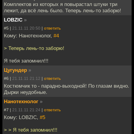
Комплектов из которых я повырастал штуки три
лежит, да всё лень было. Теперь лень-то заборю!
LOBZIC
»
#5 |
21.11.11 20:50
|
ответить
Кому: Нанотехнолог,
#4
> Теперь лень-то заборю!
Я тебя запомнил!!!
Цугундер
»
#6 |
21.11.11 21:12
|
ответить
Костюмчик то - парадно-выходной! По глазам видно.
Дырки неудобные.
Нанотехнолог
»
#7 |
21.11.11 21:24
|
ответить
Кому: LOBZIC,
#5
> > Я тебя запомнил!!!