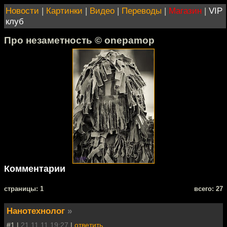
Новости
|
Картинки
|
Видео
|
Переводы
|
Магазин
|
VIP
клуб
Про незаметность © onepamop
Комментарии
cтраницы: 1
всего: 27
Нанотехнолог
»
#1 |
21.11.11 19:27
|
ответить