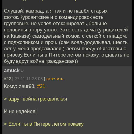
Слушай, камрад, а я так и не нашёл старых
фоток.Курсантские и с командировок есть
групповые, не успел отсканировать,больше
половины в гору ушло. Зато есть дома (у родителей
на Кавказе) самодельный комок, с сеткой с плащом,
с поджопником и проч. (сам воял-доделывал, шесть
лет у меня проделжался!) летом поеду обязательно
привезу.Если ты в Питере летом покажу, отдавать не
буду,вдруг война гражданская))
amuck
»
#22 |
27.11.11 23:03
|
ответить
Кому: zaur98,
#21
> вдруг война гражданская
И не надейся!
> Если ты в Питере летом покажу