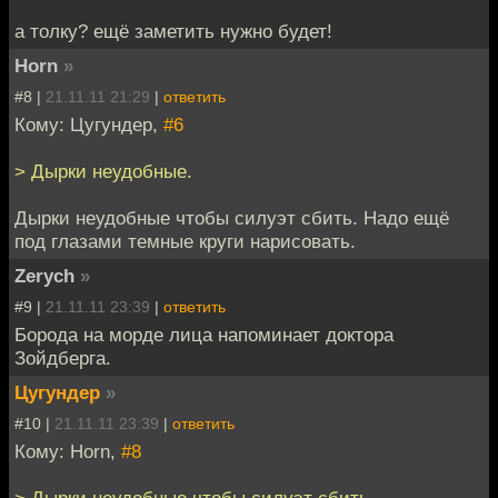
а толку? ещё заметить нужно будет!
Horn
»
#8 |
21.11.11 21:29
|
ответить
Кому: Цугундер,
#6
> Дырки неудобные.
Дырки неудобные чтобы силуэт сбить. Надо ещё
под глазами темные круги нарисовать.
Zerych
»
#9 |
21.11.11 23:39
|
ответить
Борода на морде лица напоминает доктора
Зойдберга.
Цугундер
»
#10 |
21.11.11 23:39
|
ответить
Кому: Horn,
#8