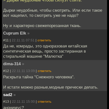
> Дырки неудобные чтобы силуэт сбить.
Дырки неудобные, чтобы смотреть. Или если такое
вот нацепил, то смотреть уже не надо?
Ну и характерно свежепорезанная ткань.
Cuprum Elk
»
#11 |
22.11.11 07:51
|
ответить
Да не, комрады, это одноразовая китайская
синтетическая вещь, просто застиранная в
стиральной машине "Малютка"
dima-314
»
#12 |
22.11.11 13:09
|
ответить
Раскрыта тайна "Снежного человека".
И кстати можно разные,модные прически делать.
sad2
»
#13 |
22.11.11 15:00
|
ответить
анонимус?