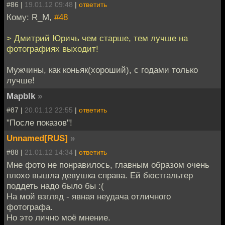
#86 |
19.01.12 09:48
|
ответить
Кому: R_M,
#48
> Дмитрий Юричь чем старше, тем лучше на
фотографиях выходит!
Мужчины, как коньяк(хороший), с годами только
лучше!
Mapblk
»
#87 |
20.01.12 22:55
|
ответить
"После показов"!
Unnamed[RUS]
»
#88 |
21.01.12 14:34
|
ответить
Мне фото не понравилось, главным образом очень
плохо вышла девушка справа. Ей бюстгальтер
поддеть надо было бы :(
На мой взгляд - явная неудача отличного
фотографа.
Но это лично моё мнение.