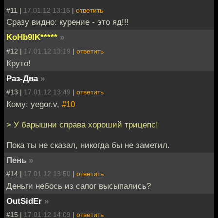
#11 |
17.01.12 13:16
|
ответить
Сразу видно: курение - это яд!!!
KoHb9IK*****
»
#12 |
17.01.12 13:19
|
ответить
Круто!
Раз-Два
»
#13 |
17.01.12 13:49
|
ответить
Кому: yegor.v,
#10
> У барышни справа хороший трицепс!
Пока ты не сказал, никогда бы не заметил.
Пень
»
#14 |
17.01.12 13:50
|
ответить
Деньги небось из сапог высыпались?
OutSidEr
»
#15 |
17.01.12 14:09
|
ответить