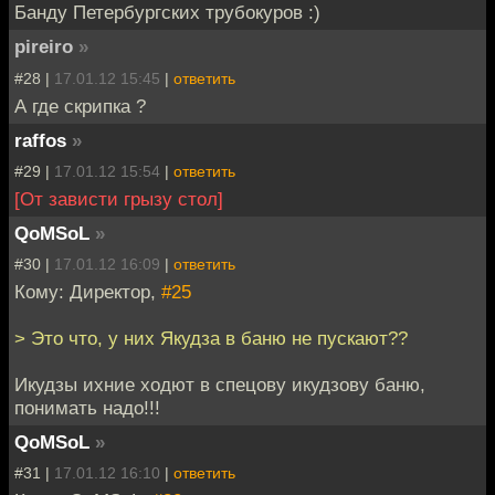
Банду Петербургских трубокуров :)
pireiro
»
#28 |
17.01.12 15:45
|
ответить
А где скрипка ?
raffos
»
#29 |
17.01.12 15:54
|
ответить
[От зависти грызу стол]
QoMSoL
»
#30 |
17.01.12 16:09
|
ответить
Кому: Директор,
#25
> Это что, у них Якудза в баню не пускают??
Икудзы ихние ходют в спецову икудзову баню,
понимать надо!!!
QoMSoL
»
#31 |
17.01.12 16:10
|
ответить