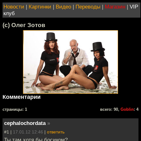
Новости
|
Картинки
|
Видео
|
Переводы
|
Магазин
|
VIP
клуб
(с) Олег Зотов
Комментарии
cтраницы: 1
всего: 90,
Goblin
: 4
cephalochordata
»
#1 |
17.01.12 12:46
|
ответить
Ты там хотя бы босиком?