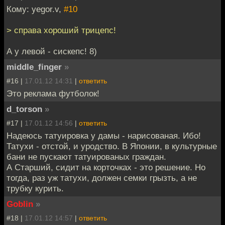
Кому: yegor.v,
#10
> справа хороший трицепс!
А у левой - сискепс! 8)
middle_finger
»
#16 |
17.01.12 14:31
|
ответить
Это реклама футболок!
d_torson
»
#17 |
17.01.12 14:56
|
ответить
Надеюсь татуировка у дамы - нарисованая. Ибо!
Татухи - отстой, и уродство. В Японии, в культурные
бани не пускают татуированых граждан.
А Старший, сидит на корточках - это решение. Но
тогда, раз уж татухи, должен семки грызть, а не
трубку курить.
Goblin
»
#18 |
17.01.12 14:57
|
ответить