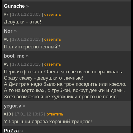
Gunsche
»
#7 |
17.01.12 13:03
|
ответить
Девушки - атас!
Nor
»
#8 |
17.01.12 13:13
|
ответить
Пол интересно теплый?
boot_me
»
#9 |
17.01.12 13:15
|
ответить
Первая фотка от Олега, что не очень понравилась.
Сразу скажу - девушки отличные!
А Дмитрия надо было на трон посадить или кресло.
А то на корточках, с трубкой, вокруг деньги и дамы.
Хотя возможно я не художник и просто не понял.
yegor.v
»
#10 |
17.01.12 13:15
|
ответить
У барышни справа хороший трицепс!
PtiZza
»