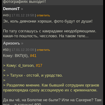
фотографиях выходит!
DemoniT
»
#49 |
17.01.12 19:58
|
ответить
Эх, коль девчонки хороши, фото будут от души!
По тату соглашусь с камрадами неодобряющими.
какая-то пошлость, чесслово. На таком теле...
Аризонъ
»
#50 |
17.01.12 20:08
|
ответить
Кому: ВКП(б),
#41
> Кому: d_torson,
#17
>
> > Татухи - отстой, и уродство.
>
> Разделяю мнение. Как бывший сотрудник органов
правопорядка сразу ассоциирую их с криминалом.
Да вы чё, на Болотке не были? Или на Сахерне? Там
все -- в татухах! 600