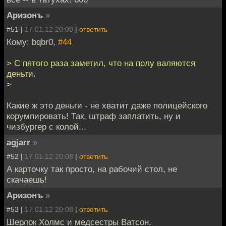
Аризонъ
»
#51 |
17.01.12 20:08
|
ответить
Кому: bqbr0,
#44
> С пятого раза заметил, что на полу валяются
деньги.
>
Какие ж это деньги - не хватит даже полицейского
корумпировать! Так, штраф заплатить, ну и
чизбургер с колой...
agjarr
»
#52 |
17.01.12 20:08
|
ответить
А карточку так просто, на рабочий стол, не
скачаешь!
Аризонъ
»
#53 |
17.01.12 20:08
|
ответить
Шерлок Холмс и медсестры Ватсон.