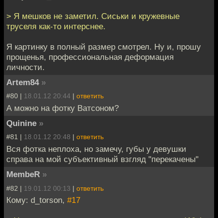
> Я мешков не заметил. Сиськи и кружевные
труселя как-то интерснее.
Я картинку в полный размер смотрел. Ну и, прошу
прощенья, профессиональная деформация
личности.
Artem84
»
#80 |
18.01.12 20:44
|
ответить
А можно на фотку Ватсоном?
Quinine
»
#81 |
18.01.12 20:48
|
ответить
Вся фотка неплоха, но замечу, губы у девушки
справа на мой субъективный взгляд "перекачены"
MembeR
»
#82 |
19.01.12 00:13
|
ответить
Кому: d_torson,
#17