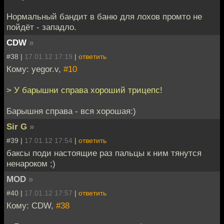
Нормальный бандит в баню для лохов промто не
пойдёт - западло.
CDW
»
#38 |
17.01.12 17:19
|
ответить
Кому: yegor.v,
#10
> У барышни справа хороший трицепс!
Барышня справа - вся хорошая:)
Sir G
»
#39 |
17.01.12 17:54
|
ответить
баксы поди настоящие раз пальцы к ним тянутся
ненароком ;)
MOD
»
#40 |
17.01.12 17:57
|
ответить
Кому: CDW,
#38