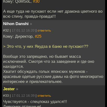
Кому: QoMSoL,
#30
А еще туда не пускают если нет дракона цветного во
всю спину, правда-правда!!!
Nihon Danshi
»
#32 |
17.01.12 16:20
|
ответить
Кому: Директор,
#25
> Это что, у них Якудза в баню не пускают??
Вообще это запрещено, но бывает масса
исключений. Смотря что за заведение и где оно
находится.
Хватит обсуждать голых японских мужиков -
красивые одетые русские дамы на фото многократно
интереснее и привлекательнее.
Jester
»
#33 |
17.01.12 16:39
|
ответить
Чувствуется - спецпоказ удался!!!
Девчонки отличные!