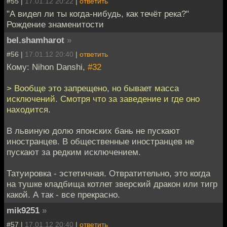
#55 |
17.01.12 20:22
|
ответить
"А видел ли ты когда-нибудь, как течёт река?"
Рождение знаменитости
bel.shamharot
»
#56 |
17.01.12 20:40
|
ответить
Кому: Nihon Danshi,
#32
> Вообще это запрещено, но бывает масса
исключений. Смотря что за заведение и где оно
находится.
В львиную долю японских бань не пускают
иностранцев. В общественные иностранцев не
пускают за редким исключением.
Татуировка - эстетичная. Отвратительно, это когда
на тушке кладбища котлет зверский дракон или тигр
какой. А так - все прекрасно.
mik9251
»
#57 |
17.01.12 20:40
|
ответить