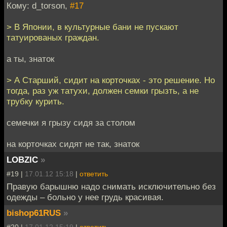
Кому: d_torson,
#17
> В Японии, в культурные бани не пускают
татуированых граждан.
а ты, знаток
> А Старший, сидит на корточках - это решение. Но
тогда, раз уж татухи, должен семки грызть, а не
трубку курить.
семечки я грызу сидя за столом
на корточках сидят не так, знаток
LOBZIC
»
#19 |
17.01.12 15:18
|
ответить
Правую барышню надо снимать исключительно без
одежды – больно у нее грудь красивая.
bishop61RUS
»