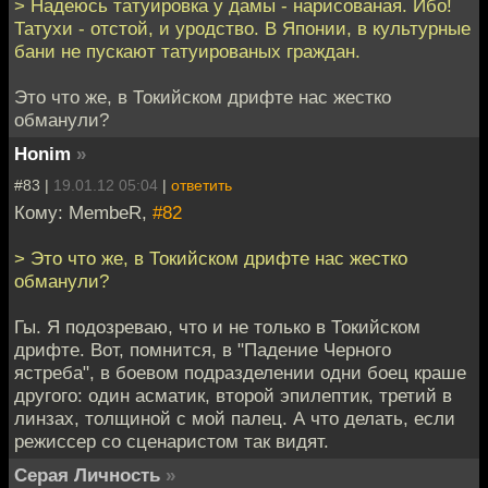
> Надеюсь татуировка у дамы - нарисованая. Ибо!
Татухи - отстой, и уродство. В Японии, в культурные
бани не пускают татуированых граждан.
Это что же, в Токийском дрифте нас жестко
обманули?
Honim
»
#83 |
19.01.12 05:04
|
ответить
Кому: MembeR,
#82
> Это что же, в Токийском дрифте нас жестко
обманули?
Гы. Я подозреваю, что и не только в Токийском
дрифте. Вот, помнится, в "Падение Черного
ястреба", в боевом подразделении одни боец краше
другого: один асматик, второй эпилептик, третий в
линзах, толщиной с мой палец. А что делать, если
режиссер со сценаристом так видят.
Серая Личность
»