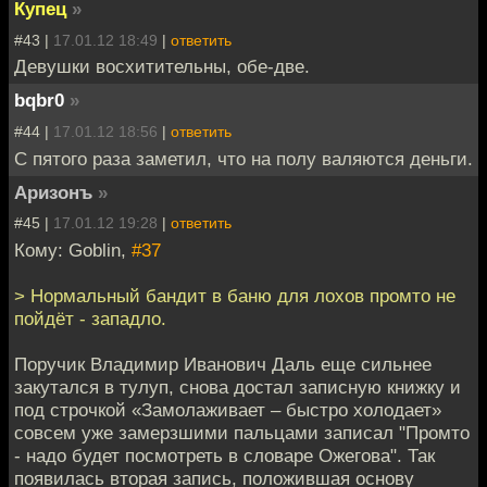
Купец
»
#43 |
17.01.12 18:49
|
ответить
Девушки восхитительны, обе-две.
bqbr0
»
#44 |
17.01.12 18:56
|
ответить
С пятого раза заметил, что на полу валяются деньги.
Аризонъ
»
#45 |
17.01.12 19:28
|
ответить
Кому: Goblin,
#37
> Нормальный бандит в баню для лохов промто не
пойдёт - западло.
Поручик Владимир Иванович Даль еще сильнее
закутался в тулуп, снова достал записную книжку и
под строчкой «Замолаживает – быстро холодает»
совсем уже замерзшими пальцами записал "Промто
- надо будет посмотреть в словаре Ожегова". Так
появилась вторая запись, положившая основу