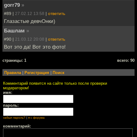
gorr79
»
#89 |
27.02.12 13:58
|
ответить
Глазастые девчОнки)
Башлам
»
#90 |
21.03.12 20:08
|
ответить
Вот это да! Вот это фото!
cтраницы: 1
всего: 90
Правила
|
Регистрация
|
Поиск
Комментарий появится на сайте только после проверки
модератором!
имя:
пароль:
забыл пароль?
|
я с форума
комментарий: