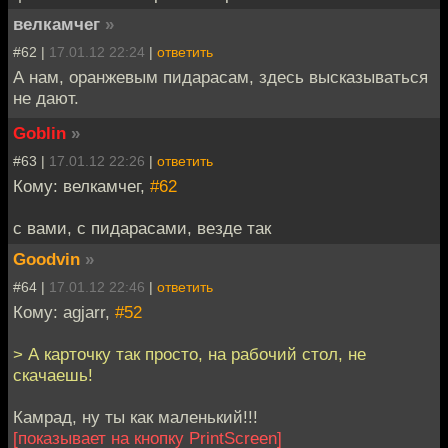
велкамчег
»
#62 |
17.01.12 22:24
|
ответить
А нам, оранжевым пидарасам, здесь высказываться
не дают.
Goblin
»
#63 |
17.01.12 22:26
|
ответить
Кому: велкамчег,
#62
с вами, с пидарасами, везде так
Goodvin
»
#64 |
17.01.12 22:46
|
ответить
Кому: agjarr,
#52
> А карточку так просто, на рабочий стол, не
скачаешь!
Камрад, ну ты как маленький!!!
[показывает на кнопку PrintScreen]