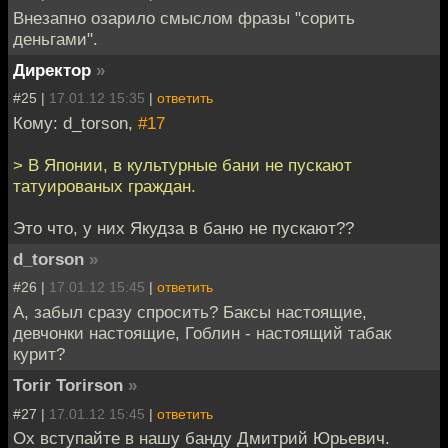
Внезапно озарило смыслом фразы "сорить
деньгами".
Директор
»
#25 |
17.01.12 15:35
|
ответить
Кому: d_torson,
#17
> В Японии, в культурные бани не пускают
татуированых граждан.
Это что, у них Якудза в баню не пускают??
d_torson
»
#26 |
17.01.12 15:45
|
ответить
А, забыл сразу спросить? Баксы настоящие,
девчонки настоящие, Гоблин - настоящий табак
курит?
Torir Torirson
»
#27 |
17.01.12 15:45
|
ответить
Ох вступайте в нашу банду Дмитрий Юрьевич.