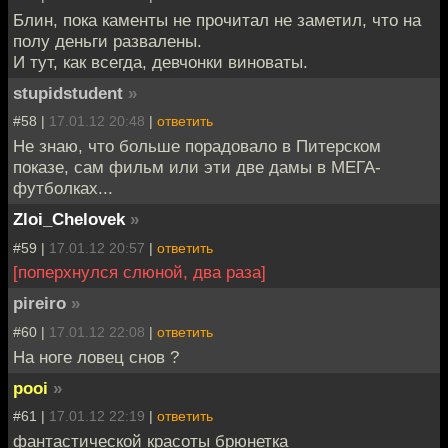
Блин, пока каменты не прочитал не заметил, что на
полу деньги развалены.
И тут, как всегда, девчонки виноваты.
stupidstudent
»
#58 |
17.01.12 20:48
|
ответить
Не знаю, что больше порадовало в Питерском
показе, сам фильм или эти две дамы в МЕГА-
футболках...
Zloi_Chelovek
»
#59 |
17.01.12 20:57
|
ответить
[поперхнулся слюной, два раза]
pireiro
»
#60 |
17.01.12 22:08
|
ответить
На ноге ловец снов ?
pooi
»
#61 |
17.01.12 22:19
|
ответить
фантастической красоты брюнетка