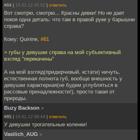
#84 |
19.01.12 05:52
|
ответить
Вот смотрю, смотрю... Красны девки! Но не дает
покоя одна деталь: что там в правой руке у барышни
справа?
Кому: Quinine,
#81
> губы у девушки справа на мой субъективный
взгляд "перекачены"
А на мой взгляд(придирчивый, кстати) ничуть,
естественная полнота губ, вообще внешность у
девушки характерная(не будем углубляться в
рассовые принадлежности!), просто такая от
природы.
Buzy Backson
»
#85 |
19.01.12 08:44
|
ответить
У девушки трогательные коленки!
Vasilich_AUG
»