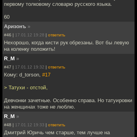
первому толковому словарю русского языка.
60
Аризонъ
»
#46 |
17.01.12 19:28
|
ответить
Нехорошо, когда кисти рук обрезаны. Вот бы левую
на коленку положить!
R_M
»
#47 |
17.01.12 19:32
|
ответить
Кому: d_torson,
#17
> Татухи - отстой,
Девчонки зачетные. Особенно справа. Но татуировки
на женщинах тоже не люблю.
R_M
»
#48 |
17.01.12 19:33
|
ответить
Дмитрий Юричь чем старше, тем лучше на