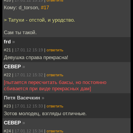
#20 |
17.01.12 15:19
|
ответить
Кому: d_torson,
#17
> Татухи - отстой, и уродство.
Сам ты такой.
frd
»
#21 |
17.01.12 15:19
|
ответить
Девушка справа прекрасна!
CEBEP
»
#22 |
17.01.12 15:32
|
ответить
[пытается пересчитать баксы, но постоянно
сбивается при виде прекрасных дам]
Петя Васечкин
»
#23 |
17.01.12 15:33
|
ответить
Зотов молодец, взгляды отличные.
CEBEP
»
#24 |
17.01.12 15:34
|
ответить