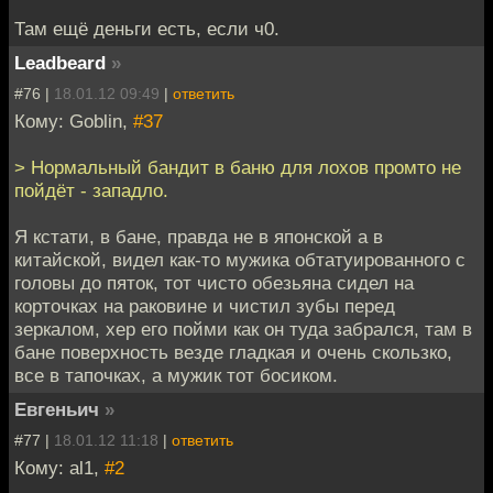
Там ещё деньги есть, если ч0.
Leadbeard
»
#76 |
18.01.12 09:49
|
ответить
Кому: Goblin,
#37
> Нормальный бандит в баню для лохов промто не
пойдёт - западло.
Я кстати, в бане, правда не в японской а в
китайской, видел как-то мужика обтатуированного с
головы до пяток, тот чисто обезьяна сидел на
корточках на раковине и чистил зубы перед
зеркалом, хер его пойми как он туда забрался, там в
бане поверхность везде гладкая и очень скользко,
все в тапочках, а мужик тот босиком.
Евгеньич
»
#77 |
18.01.12 11:18
|
ответить
Кому: al1,
#2