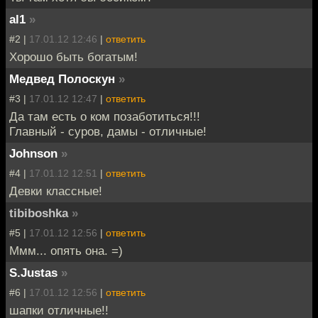
al1
»
#2 |
17.01.12 12:46
|
ответить
Хорошо быть богатым!
Медвед Полоскун
»
#3 |
17.01.12 12:47
|
ответить
Да там есть о ком позаботиться!!!
Главный - суров, дамы - отличные!
Johnson
»
#4 |
17.01.12 12:51
|
ответить
Девки классные!
tibiboshka
»
#5 |
17.01.12 12:56
|
ответить
Ммм... опять она. =)
S.Justas
»
#6 |
17.01.12 12:56
|
ответить
шапки отличные!!