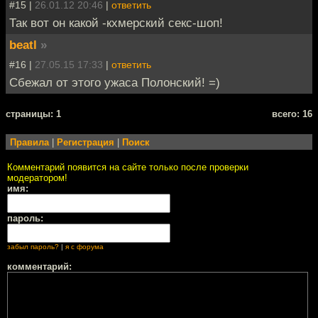
#15 |
26.01.12 20:46
|
ответить
Так вот он какой -кхмерский секс-шоп!
beatl
»
#16 |
27.05.15 17:33
|
ответить
Сбежал от этого ужаса Полонский! =)
cтраницы: 1
всего: 16
Правила
|
Регистрация
|
Поиск
Комментарий появится на сайте только после проверки
модератором!
имя:
пароль:
забыл пароль?
|
я с форума
комментарий: