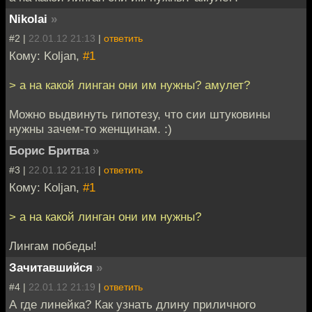
Nikolai
»
#2 |
22.01.12 21:13
|
ответить
Кому: Koljan,
#1
> а на какой линган они им нужны? амулет?
Можно выдвинуть гипотезу, что сии штуковины
нужны зачем-то женщинам. :)
Борис Бритва
»
#3 |
22.01.12 21:18
|
ответить
Кому: Koljan,
#1
> а на какой линган они им нужны?
Лингам победы!
Зачитавшийся
»
#4 |
22.01.12 21:19
|
ответить
А где линейка? Как узнать длину приличного