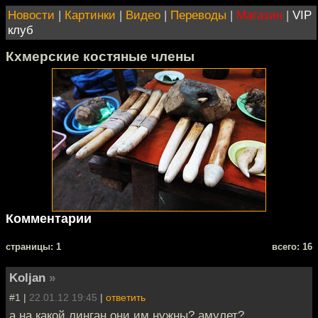
Новости
|
Картинки
|
Видео
|
Переводы
|
Магазин
|
VIP
клуб
Кхмерские костяные члены
Комментарии
cтраницы: 1
всего: 16
Koljan
»
#1 |
22.01.12 19:45
|
ответить
а на какой линган они им нужны? амулет?