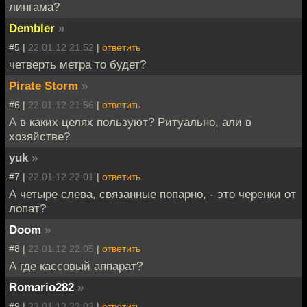
лингама?
Dembler
»
#5 |
22.01.12 21:52
|
ответить
четверть метра то будет?
Pirate Storm
»
#6 |
22.01.12 21:56
|
ответить
А в каких целях пользуют? Ритуально, али в
хозяйстве?
yuk
»
#7 |
22.01.12 22:01
|
ответить
А четыре слева, связанные попарно, - это черенки от
лопат?
Doom
»
#8 |
22.01.12 22:05
|
ответить
А где кассовый аппарат?
Romario282
»
#9 |
22.01.12 23:03
|
ответить