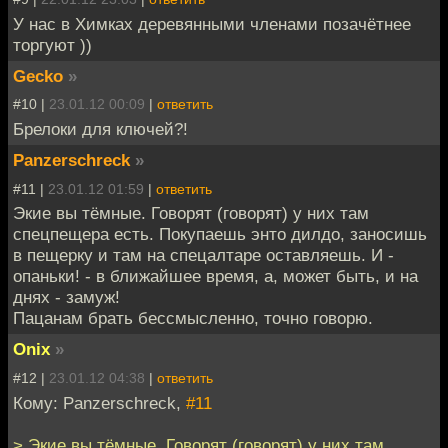
У нас в Химках деревянными членами позачётнее
торгуют ))
Gecko
»
#10 |
23.01.12 00:09
|
ответить
Брелоки для ключей?!
Panzerschreck
»
#11 |
23.01.12 01:59
|
ответить
Экие вы тёмные. Говорят (говорят) у них там
спецпещера есть. Покупаешь энто дилдо, заносишь
в пещерку и там на спецалтаре оставляешь. И -
опаньки! - в ближайшее время, а, может быть, и на
днях - замуж!
Пацанам брать бессмысленно, точно говорю.
Onix
»
#12 |
23.01.12 04:38
|
ответить
Кому: Panzerschreck,
#11
> Экие вы тёмные. Говорят (говорят) у них там