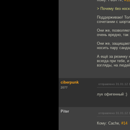
> Почему без носк
Поддерживаю! Тол
сочетании с шорта
Они же, позволяют
очень вредно, так
Они же, защищают
носить пару санда
А ещё за резинку 
всегда при тебе, 
взгляды, на людей
ciberpunk
отправлено 31.01.12 
2077
лук офигенный :)
Piter
отправлено 31.01.12 
Кому: Cache,
#14