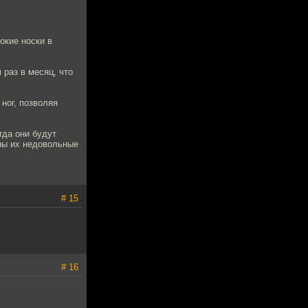
окие носки в
 раз в месяц, что
ног, позволяя
гда они будут
ены их недовольные
# 15
# 16