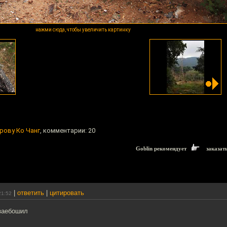
нажми сюда, чтобы увеличить картинку
рову Ко Чанг
, комментарии: 20
Goblin рекомендует
заказат
|
ответить
|
цитировать
21:52
 заебошил