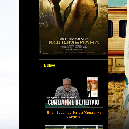
Видео
Дядя Вова про фильм "Свидание
вслепую"