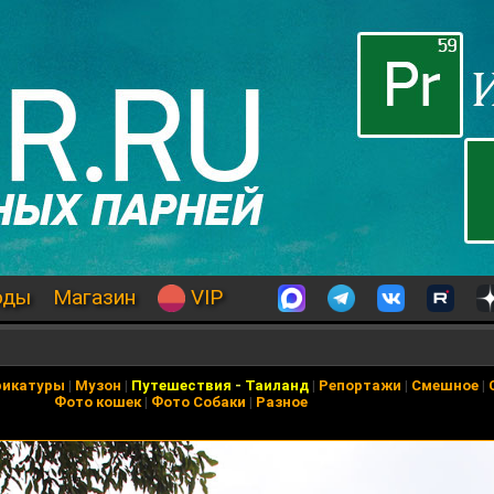
оды
Магазин
VIP
рикатуры
|
Музон
|
Путешествия
-
Таиланд
|
Репортажи
|
Смешное
|
Фото кошек
|
Фото Собаки
|
Разное