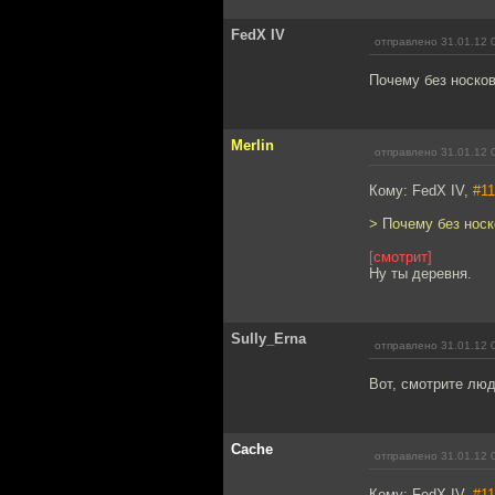
FedX IV
отправлено 31.01.12 
Почему без носко
Merlin
отправлено 31.01.12 
Кому: FedX IV,
#11
> Почему без носк
[смотрит]
Ну ты деревня.
Sully_Erna
отправлено 31.01.12 
Вот, смотрите люд
Cache
отправлено 31.01.12 
Кому: FedX IV,
#11