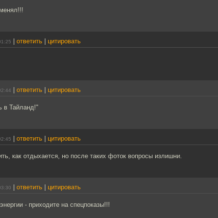
менял!!!
|
ответить
|
цитировать
01:25
|
ответить
|
цитировать
02:44
 в Тайланд!"
|
ответить
|
цитировать
02:45
ть, как отдыхается, но после таких фоток вопросы излишни.
|
ответить
|
цитировать
03:30
энергии - приходите на спецпоказы!!!