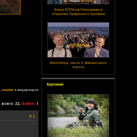
Атака БПЛА на Геленджик и
открытие Ормузского пролива
Клеопатра, часть 2: финансовое
болото
Картинки
ь
лендинг
в megagroup.ru
всего: 22,
Goblin
: 1
# 1