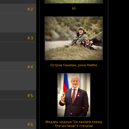
65
# 2
# 3
Остров Сахалин, река Найба
# 4
# 5
Медаль ордена "За заслуги перед
# 6
Отечеством" II степени