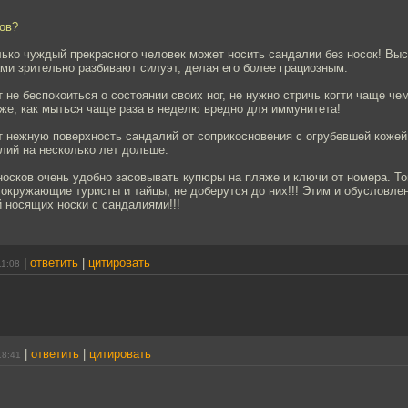
ов?
ько чуждый прекрасного человек может носить сандалии без носок! Выс
ми зрительно разбивают силуэт, делая его более грациозным.
 не беспокоиться о состоянии своих ног, не нужно стричь когти чаще чем
 же, как мыться чаще раза в неделю вредно для иммунитета!
 нежную поверхность сандалий от соприкосновения с огрубевшей кожей 
лий на несколько лет дольше.
носков очень удобно засовывать купюры на пляже и ключи от номера. То
и окружающие туристы и тайцы, не доберутся до них!!! Этим и обусловл
 носящих носки с сандалиями!!!
|
ответить
|
цитировать
11:08
|
ответить
|
цитировать
18:41