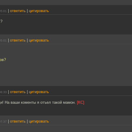
|
ответить
|
цитировать
05:01
в?
|
ответить
|
цитировать
05:01
ов?
|
ответить
|
цитировать
06:33
и! На ваши коменты я отъел такой мамон.
[КС]
|
ответить
|
цитировать
07:37