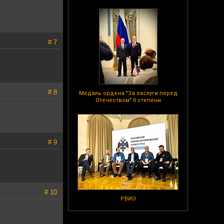
# 7
# 8
Медаль ордена "За заслуги перед
Отечеством" II степени
# 9
# 10
РВИО