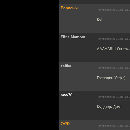
Борисыч
отправлено 30.01.12 
Ку!
Flint_Mamont
отправлено 30.01.12 
ААААА!!!!! Он тож
zaffka
отправлено 30.01.12 
Господин Уэф :)
mvv76
отправлено 30.01.12 
Ку, дядь Дим!
Zx7R
отправлено 30.01.12 