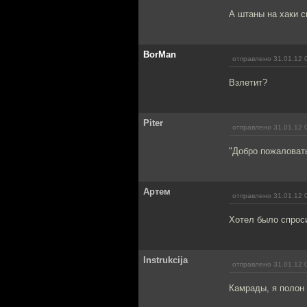
А штаны на хаки с
BorMan
отправлено 31.01.12 
Взлетит?
Piter
отправлено 31.01.12 
"Добро пожаловать
Артем
отправлено 31.01.12 
Хотел было спроси
Instrukcija
отправлено 31.01.12 
Камрады, я полон 