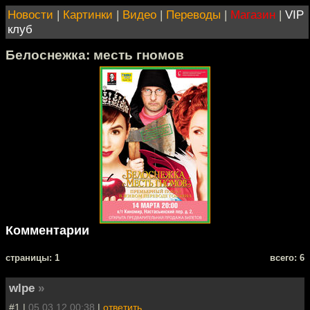
Новости
|
Картинки
|
Видео
|
Переводы
|
Магазин
|
VIP
клуб
Белоснежка: месть гномов
Комментарии
cтраницы: 1
всего: 6
wlpe
»
#1 |
05.03.12 00:38
|
ответить