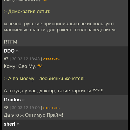
> Демократия летит.
конечно. русские принципиально не используют
магниевые шашки для ракет с теплонаведением.
RTFM
DDQ
»
#7 |
30.03.12 18:48
|
ответить
Кому: Сяо Му,
#4
> А по-моему - лесбиянки женятся!
А откуда у вас, доктор, такие картинки???!!!
Gradus
»
#8 |
30.03.12 19:00
|
ответить
Да это ж Оптимус Прайм!
sherl
»