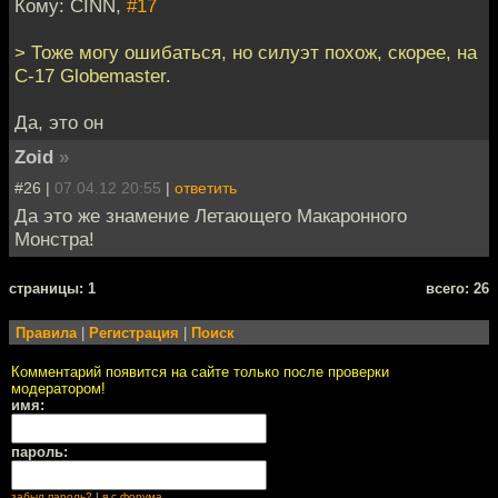
Кому: CINN,
#17
> Тоже могу ошибаться, но силуэт похож, скорее, на
C-17 Globemaster.
Да, это он
Zoid
»
#26 |
07.04.12 20:55
|
ответить
Да это же знамение Летающего Макаронного
Монстра!
cтраницы: 1
всего: 26
Правила
|
Регистрация
|
Поиск
Комментарий появится на сайте только после проверки
модератором!
имя:
пароль:
забыл пароль?
|
я с форума