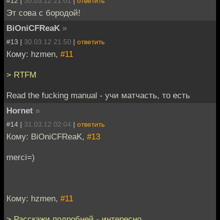
#12 |
30.03.12 21:01
|
ответить
Эт сова с бородой!
BiOniCFReaK
»
#13 |
30.03.12 21:50
|
ответить
Кому: hzmen,
#11
> RTFM
Read the fucking manual - учи матчасть, то есть
Hornet
»
#14 |
31.03.12 02:04
|
ответить
Кому: BiOniCFReaK,
#13
merci=)
Кому: hzmen,
#11
> Расскажи подробней - интересно