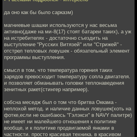
да оно как бы было сарказм)
магниевые шашки используются у нас весьма
активно(даже на ми-8(17) стоят батареи таких), а уж
на истребителях - достаточно съездить на
выступление "Русских Витязей" или "Стрижей" -
отстрел тепловых ловушек - обязательный элемент
программы выступления.
смысл в том, что температура горения таких
зарядов превосходит температуру сопла двигателя.
и позволяет обманывать головки теплонаведения
зенитных ракет(стингер например).
собсна меседж был о том что бритва Оккама -
неплохой метод. и наличие данных ловушек(хоть на
фотке,если не ошибаюсь "Гэлэкси" в NAVY палитре)
не имеет ни малейшего отношения к политике
вообще, и к политике продвигаемой янками в
частности. просто красивая техника. в красивом