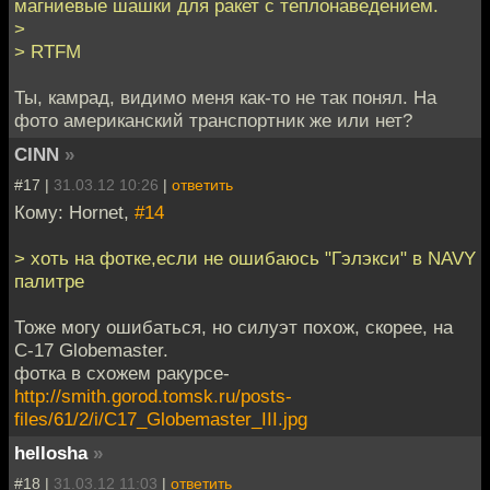
магниевые шашки для ракет с теплонаведением.
>
> RTFM
Ты, камрад, видимо меня как-то не так понял. На
фото американский транспортник же или нет?
CINN
»
#17 |
31.03.12 10:26
|
ответить
Кому: Hornet,
#14
> хоть на фотке,если не ошибаюсь "Гэлэкси" в NAVY
палитре
Тоже могу ошибаться, но силуэт похож, скорее, на
C-17 Globemaster.
фотка в схожем ракурсе-
http://smith.gorod.tomsk.ru/posts-
files/61/2/i/C17_Globemaster_III.jpg
hellosha
»
#18 |
31.03.12 11:03
|
ответить