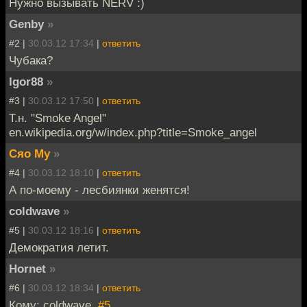
Нужно вызывать NERV :)
Genby
»
#2 |
30.03.12 17:34
|
ответить
Чубака?
Igor88
»
#3 |
30.03.12 17:50
|
ответить
Т.н. "Smoke Angel"
en.wikipedia.org/w/index.php?title=Smoke_angel
Сяо Му
»
#4 |
30.03.12 18:10
|
ответить
А по-моему - лесбиянки женятся!
coldwave
»
#5 |
30.03.12 18:16
|
ответить
Демократия летит.
Hornet
»
#6 |
30.03.12 18:34
|
ответить
Кому: coldwave,
#5