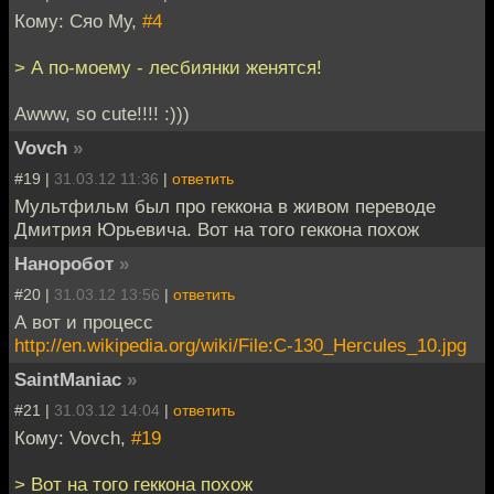
Кому: Сяо Му,
#4
> А по-моему - лесбиянки женятся!
Awww, so cute!!!! :)))
Vovch
»
#19 |
31.03.12 11:36
|
ответить
Мультфильм был про геккона в живом переводе
Дмитрия Юрьевича. Вот на того геккона похож
Наноробот
»
#20 |
31.03.12 13:56
|
ответить
А вот и процесс
http://en.wikipedia.org/wiki/File:C-130_Hercules_10.jpg
SaintManiac
»
#21 |
31.03.12 14:04
|
ответить
Кому: Vovch,
#19
> Вот на того геккона похож