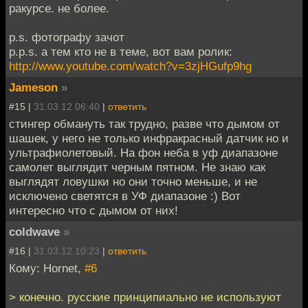
ракурсе. не более.
p.s. фотографу зачот
p.p.s. а тем кто не в теме, вот вам ролик:
http://www.youtube.com/watch?v=3zjHGufp9hg
Jameson
»
#15 |
31.03.12 06:40
|
ответить
стингер обмануть так трудно, разве что дымом от
шашек, у него не только инфракрасный датчик но и
ультрафиолетовый. На фон неба в уф диапазоне
самолет выглядит черным пятном. Не знаю как
выглядят ловушки но они точно меньше, и не
исключено светятся в УФ диапазоне :) Вот
интересно что с дымом от них!
coldwave
»
#16 |
31.03.12 10:23
|
ответить
Кому: Hornet,
#6
> конечно. русские принципиально не используют