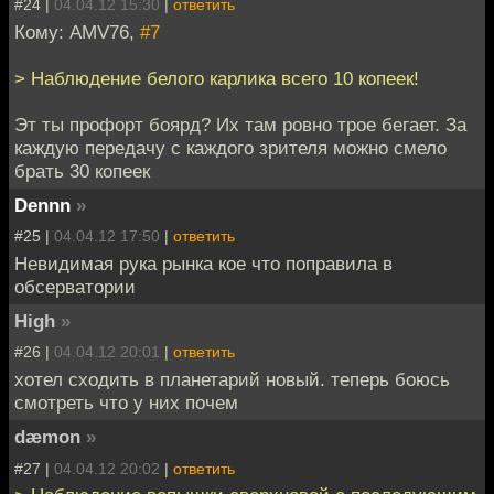
#24 |
04.04.12 15:30
|
ответить
Кому: AMV76,
#7
> Наблюдение белого карлика всего 10 копеек!
Эт ты профорт боярд? Их там ровно трое бегает. За
каждую передачу с каждого зрителя можно смело
брать 30 копеек
Dennn
»
#25 |
04.04.12 17:50
|
ответить
Невидимая рука рынка кое что поправила в
обсерватории
High
»
#26 |
04.04.12 20:01
|
ответить
хотел сходить в планетарий новый. теперь боюсь
смотреть что у них почем
dæmon
»
#27 |
04.04.12 20:02
|
ответить