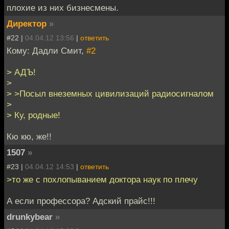
плохие из них бизнесмены.
Директор
»
#22 |
04.04.12 13:56
|
ответить
Кому: Дадли Смит,
#2
> АДЪ!
>
> >Посыл внеземных цивилизаций радиосигналом
>
> Ку, родные!
Кю кю, же!!
1507
»
#23 |
04.04.12 14:53
|
ответить
>то же с похлопыванием доктора наук по плечу
А если профессора? Адский прайс!!!
drunkybear
»