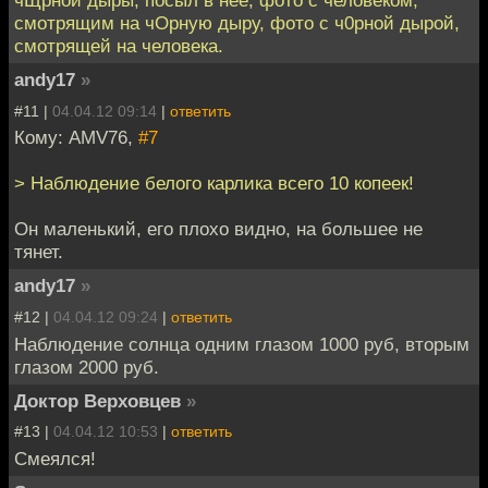
чЩрной дыры, посыл в неё, фото с человеком,
смотрящим на чОрную дыру, фото с ч0рной дырой,
смотрящей на человека.
andy17
»
#11 |
04.04.12 09:14
|
ответить
Кому: AMV76,
#7
> Наблюдение белого карлика всего 10 копеек!
Он маленький, его плохо видно, на большее не
тянет.
andy17
»
#12 |
04.04.12 09:24
|
ответить
Наблюдение солнца одним глазом 1000 руб, вторым
глазом 2000 руб.
Доктор Верховцев
»
#13 |
04.04.12 10:53
|
ответить
Смеялся!