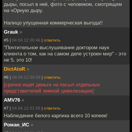
дыры, посыл в неё, фото с человеком, смотрящим
на чОрную дыру.
Налицо упущенная коммерческая выгода!!
Grauk
»
#5 |
04.04.12 00:46
|
ответить
"Почтительное выслушивание доктором наук
клиента о том, как на самом деле устроен мир" - это
не 5, это 10!
DictAtoR
»
#6 |
04.04.12 00:59
|
ответить
[срочно ищет деньги на посыл отдельных
представителей земной цивилизации]
AMV76
»
#7 |
04.04.12 01:05
|
ответить
Наблюдение белого карлика всего 10 копеек!
Роман_ИС
»