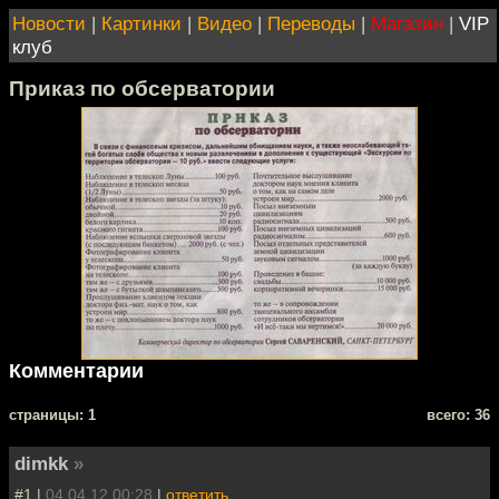
Новости
|
Картинки
|
Видео
|
Переводы
|
Магазин
|
VIP
клуб
Приказ по обсерватории
Комментарии
cтраницы: 1
всего: 36
dimkk
»
#1 |
04.04.12 00:28
|
ответить