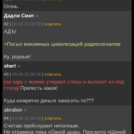
Огонь.
Дадли Смит
»
#2 |
04.04.12 00:30
|
ответить
АДЪ!
>Посыл внеземных цивилизаций радиосигналом
Ку, родные!
sherl
»
#3 |
04.04.12 00:36
|
ответить
[на пару с мужем утирают слезы и вылазят из-под
стола]
Прелесть какая!
Куда конкретно деньги заносить-то???
abrabor
»
#4 |
04.04.12 00:43
|
ответить
Считаю прейскурант неполным.
Не отражена тема чОрной дыры. Просмотр чЩрной