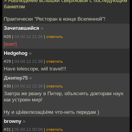
> Наблюдение вспышки сверхновой с последующим
банкетом
Практически "Ресторан в конце Вселенной"!
Зачитавшийся
»
#28 |
04.04.12 21:26
|
ответить
[воет]
Hedgehog
»
#29 |
04.04.12 21:58
|
ответить
Have telescope, will travel!!!
Джипер75
»
#30 |
04.04.12 22:38
|
ответить
Завтра же рвану в Питер, объяснять докторам наук
как устроен мир!
Ну и цЫвилизацЫям что-нить передам )
browny
»
#31 |
05.04.12 00:08
|
ответить