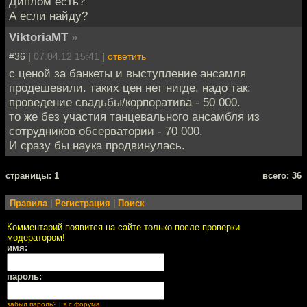
Диплом есть?
А если найду?
ViktoriaMT
»
#36 |
07.04.12 15:41
|
ответить
с ценой за банкеты и выступление ансамля
продешевили. таких цен нет нигде. надо так:
проведение свадьбы/корпоратива - 50 000.
то же без участия танцевального ансамбля из
сотрудников обсерватории - 70 000.
И сразу бы наука продвинулась.
cтраницы: 1
всего: 36
Правила
|
Регистрация
|
Поиск
Комментарий появится на сайте только после проверки
модератором!
имя:
пароль:
забыл пароль?
|
я с форума