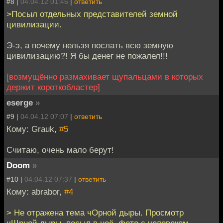
#8 |
04.04.12 01:46
|
ответить
>Посыл отдельных представителей земной
цивилизации.
Э-э, а почему нельзя послать всю земную
цивилизацию?! Я бы денег не пожалел!!!
[возмущённо размахивает щупальцами в которых
держит короткобластер]
eserge
»
#9 |
04.04.12 07:07
|
ответить
Кому: Grauk,
#5
Считаю, очень мало берут!
Doom
»
#10 |
04.04.12 07:37
|
ответить
Кому: abrabor,
#4
> Не отражена тема чОрной дыры. Просмотр