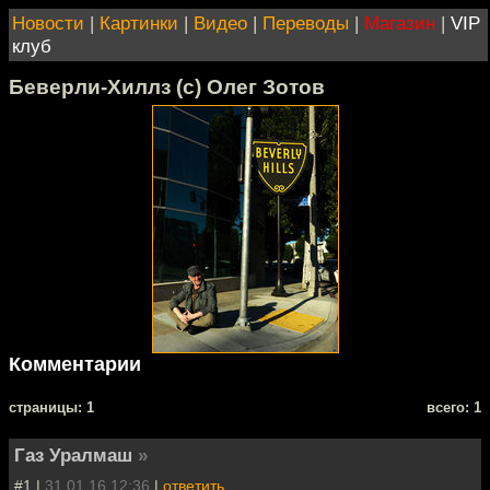
Новости
|
Картинки
|
Видео
|
Переводы
|
Магазин
|
VIP
клуб
Беверли-Хиллз (с) Олег Зотов
Комментарии
cтраницы: 1
всего: 1
Газ Уралмаш
»
#1 |
31.01.16 12:36
|
ответить