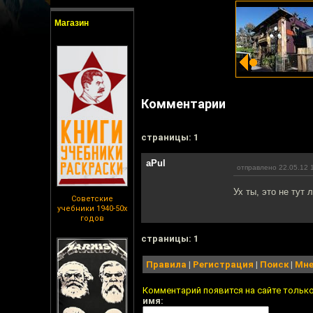
Магазин
Комментарии
cтраницы: 1
aPul
отправлено 22.05.12 
Ух ты, это не тут
Советские
учебники 1940-50х
годов
cтраницы: 1
Правила
|
Регистрация
|
Поиск
|
Мне
Комментарий появится на сайте тольк
имя: