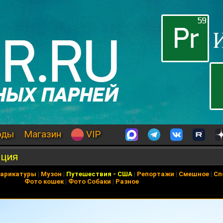
оды
Магазин
VIP
еция
арикатуры
|
Музон
|
Путешествия
-
США
|
Репортажи
|
Смешное
|
Сп
Фото кошек
|
Фото Собаки
|
Разное