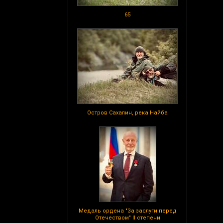
65
Остров Сахалин, река Найба
Медаль ордена "За заслуги перед
Отечеством" II степени