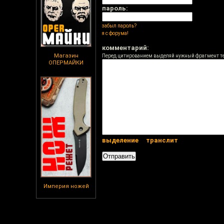
пароль:
забыл пароль?
я с форума!
комментарий:
Магазин
Перед цитированием выделяй нужный фрагмент т
ОПЕРМАЙКИ
выделение
транслит
Империя ножей