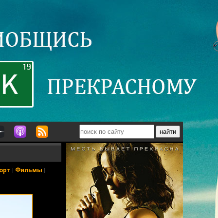
орт
|
Фильмы
|