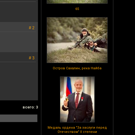
65
# 2
# 3
Остров Сахалин, река Найба
всего: 3
Медаль ордена "За заслуги перед
Отечеством" II степени