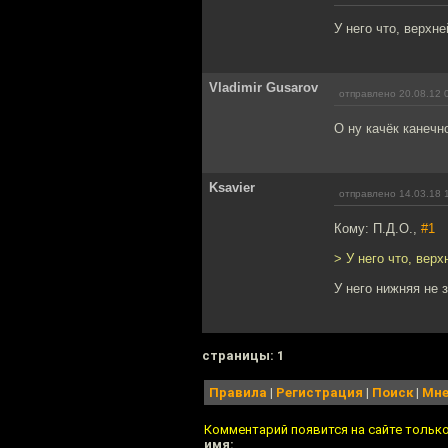
У него что, верхн
Vladimir Gusarov
отправлено 20.08.12 
О ну качёк канечн
Ksavier
отправлено 14.03.18 
Кому: П.Д.О.,
#1
> У него что, вер
У него нижняя не 
cтраницы: 1
Правила
|
Регистрация
|
Поиск
|
Мне
Комментарий появится на сайте тольк
имя: