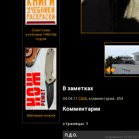
Советские
учебники 1940-50х
годов
В заметках
04.04.11
США
, комментарии: 454
Комментарии
Империя ножей
cтраницы: 1
П.Д.О.
отправлено 22.05.12 