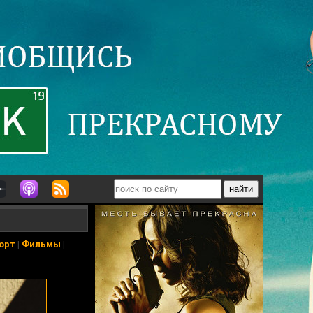
орт
|
Фильмы
|