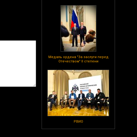
Медаль ордена "За заслуги перед
Отечеством" II степени
РВИО