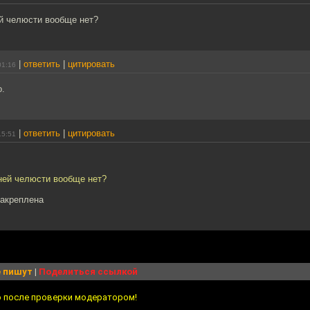
ей челюсти вообще нет?
|
ответить
|
цитировать
01:16
о.
|
ответить
|
цитировать
15:51
хней челюсти вообще нет?
закреплена
 пишут
|
Поделиться ссылкой
о после проверки модератором!