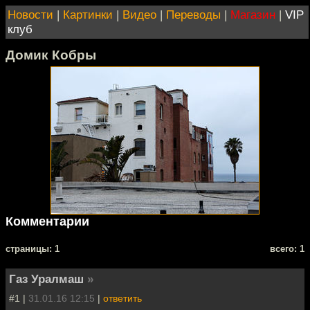
Новости
|
Картинки
|
Видео
|
Переводы
|
Магазин
|
VIP
клуб
Домик Кобры
Комментарии
cтраницы: 1
всего: 1
Газ Уралмаш
»
#1 |
31.01.16 12:15
|
ответить