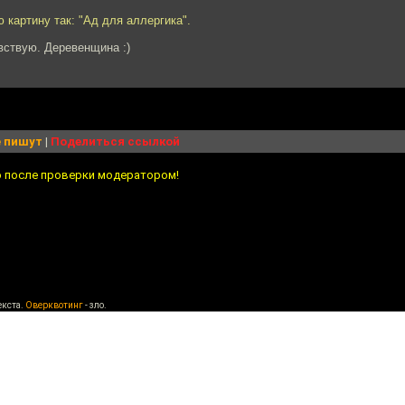
ю картину так: "Ад для аллергика".
вствую. Деревенщина :)
 пишут
|
Поделиться ссылкой
о после проверки модератором!
екста.
Оверквотинг
- зло.