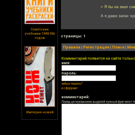
> Я бы на звал си
А я даже запах чу
Советские
учебники 1940-50х
cтраницы: 1
годов
Правила
|
Регистрация
|
Поиск
|
Мне
Комментарий появится на сайте тольк
имя:
пароль:
забыл пароль?
я с форума!
комментарий:
Перед цитированием выделяй нужный фрагмент т
Империя ножей