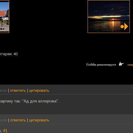
нтарии: 40
Goblin рекомендует
соз
|
ответить
|
цитировать
00:53
картину так: "Ад для аллергика".
|
ответить
|
цитировать
10:29
к,
#1