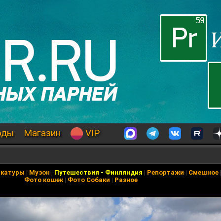
оды
Магазин
VIP
икатуры
|
Музон
|
Путешествия
-
Финляндия
|
Репортажи
|
Смешное
Фото кошек
|
Фото Собаки
|
Разное