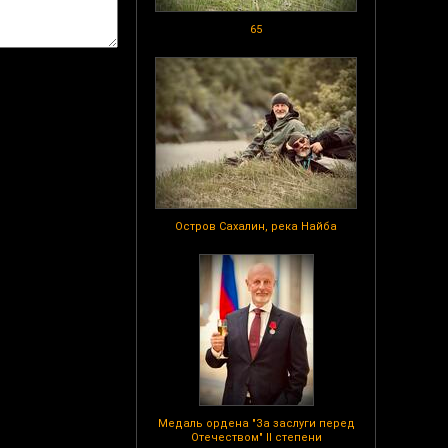
65
Остров Сахалин, река Найба
Медаль ордена "За заслуги перед
Отечеством" II степени