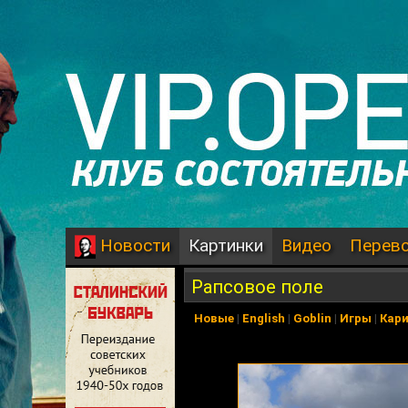
Картинки
Видео
Перев
Новости
Рапсовое поле
Новые
|
English
|
Goblin
|
Игры
|
Кар