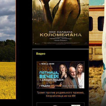
Видео
Трамп против родильного туризма,
безработица из-за ИИ