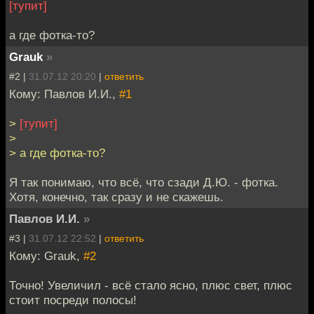
[тупит]
а где фотка-то?
Grauk
»
#2 |
31.07.12 20:20
|
ответить
Кому: Павлов И.И.,
#1
>
[тупит]
>
> а где фотка-то?
Я так понимаю, что всё, что сзади Д.Ю. - фотка.
Хотя, конечно, так сразу и не скажешь.
Павлов И.И.
»
#3 |
31.07.12 22:52
|
ответить
Кому: Grauk,
#2
Точно! Увеличил - всё стало ясно, плюс свет, плюс
стоит посреди полосы!