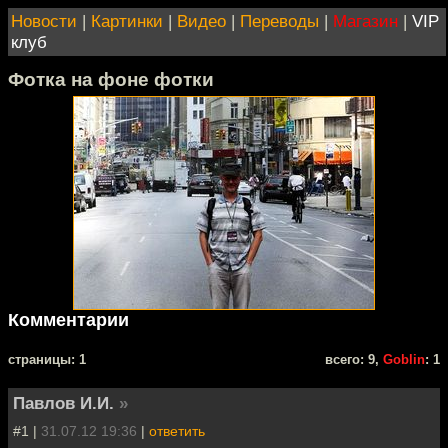
Новости
|
Картинки
|
Видео
|
Переводы
|
Магазин
|
VIP
клуб
Фотка на фоне фотки
Комментарии
cтраницы: 1
всего: 9,
Goblin
: 1
Павлов И.И.
»
#1 |
31.07.12 19:36
|
ответить