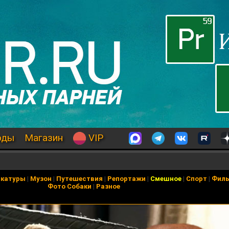
оды
Магазин
VIP
икатуры
|
Музон
|
Путешествия
|
Репортажи
|
Смешное
|
Спорт
|
Фил
Фото Собаки
|
Разное