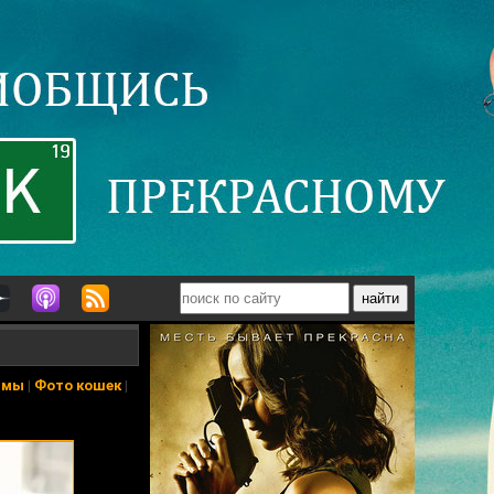
ьмы
|
Фото кошек
|