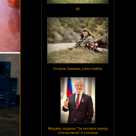
65
Остров Сахалин, река Найба
Медаль ордена "За заслуги перед
Отечеством" II степени