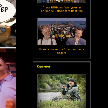
Атака БПЛА на Геленджик и
открытие Ормузского пролива
Клеопатра, часть 2: финансовое
болото
Картинки