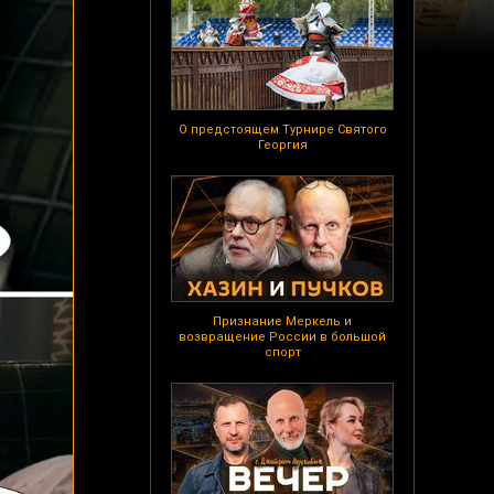
О предстоящем Турнире Святого
Георгия
Признание Меркель и
возвращение России в большой
спорт