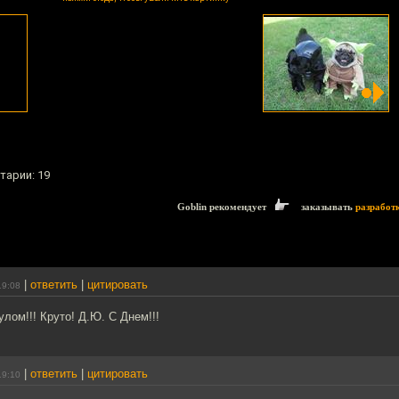
тарии: 19
Goblin рекомендует
заказывать
разработ
|
ответить
|
цитировать
19:08
улом!!! Круто! Д.Ю. С Днем!!!
|
ответить
|
цитировать
19:10