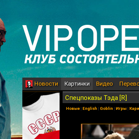
Картинки
Видео
Перев
Новости
Спецпоказы Тэда [R]
Новые
|
English
|
Goblin
|
Игры
|
Кар