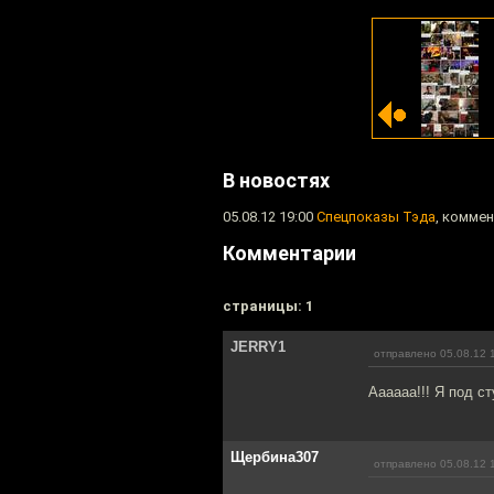
В новостях
05.08.12 19:00
Спецпоказы Тэда
, коммен
Комментарии
cтраницы: 1
JERRY1
отправлено 05.08.12 
Аааааа!!! Я под ст
Щербина307
отправлено 05.08.12 