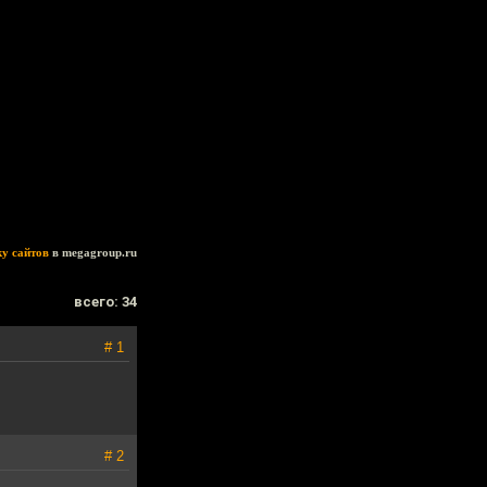
ку сайтов
в megagroup.ru
всего: 34
# 1
# 2