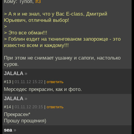
Кому: Тупоп,
#3
> А я и не знал, что у Вас E-class, Дмитрий
Юрьевич, отличный выбор!
>
> Это все обман!!!
> Гоблин ездит на тюнингованом запорожце - это
известно всем и каждому!!!
При этом не снимает ушанку и сапоги, настолько
суров.
JALALA
»
#13 |
01.11.12 15:22
|
ответить
Мерседес прекрасин, как и фото.
JALALA
»
#14 |
01.11.12 20:15
|
ответить
Прекрасен*
Прошу прощения)
sea
»