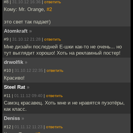
#8 |
31.10.12 16:36
|
ответить
Кому: Mr. Orange,
#2
это свет так падает)
Atomkraft
»
#9 |
31.10.12 21:28
|
ответить
Мне дизайн последней Е-шки как-то не очень... но
тут выглядит хорошо! Хоть на рекламный постер!
drwolfik
»
#10 |
31.10.12 22:35
|
ответить
Красиво!
Steel Rat
»
#11 |
01.11.12 09:40
|
ответить
Самэц красавец. Хоть мне и не нравятся пузотёры,
как класс.
Deniss
»
#12 |
01.11.12 11:23
|
ответить