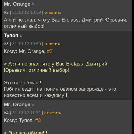
Mr. Orange
»
#2 |
31.10.12 10:29
|
ответить
А я и не знал, что у Вас E-class, Дмитрий Юрьевич,
отличный выбор!
Тупоп
»
#3 |
31.10.12 10:50
|
ответить
Кому: Mr. Orange,
#2
> А я и не знал, что у Вас E-class, Дмитрий
Юрьевич, отличный выбор!
Это все обман!!!
Гоблин ездит на тюнингованом запорожце - это
известно всем и каждому!!!
Mr. Orange
»
#4 |
31.10.12 11:39
|
ответить
Кому: Тупоп,
#3
> Это все обман!!!