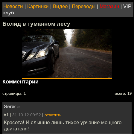
Новости
|
Картинки
|
Видео
|
Переводы
|
Магазин
|
VIP
клуб
Болид в туманном лесу
Комментарии
cтраницы: 1
всего: 19
Serж
»
#1 |
31.10.12 09:52
|
ответить
Красота! И слышно лишь тихое урчание мощного
двигателя!