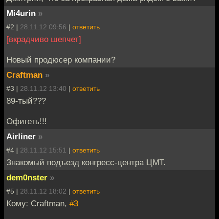
Mi4urin
»
#2 |
28.11.12 09:56
|
ответить
[вкрадчиво шепчет]
Новый продюсер компании?
Craftman
»
#3 |
28.11.12 13:40
|
ответить
89-тый???
Офигеть!!!
Airliner
»
#4 |
28.11.12 15:51
|
ответить
Знакомый подъезд конгресс-центра ЦМТ.
dem0nster
»
#5 |
28.11.12 18:02
|
ответить
Кому: Craftman,
#3