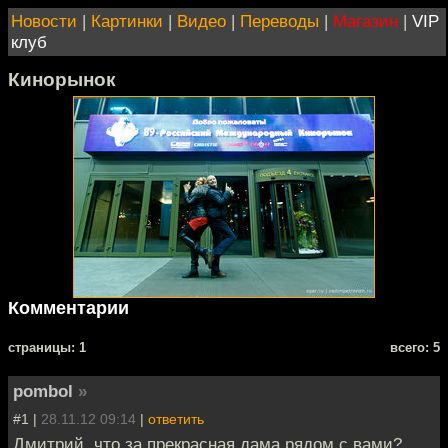
Новости
|
Картинки
|
Видео
|
Переводы
|
Магазин
|
VIP
клуб
Кинорынок
Комментарии
cтраницы: 1
всего: 5
pombol
»
#1 |
28.11.12 09:14
|
ответить
Дмитрий, что за прекрасная дама рядом с вами?