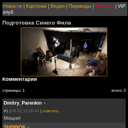
Новости
|
Картинки
|
Видео
|
Переводы
|
Магазин
|
VIP
клуб
Подготовка Синего Фила
Комментарии
cтраницы: 1
всего: 2
Dmitry_Parenkin
»
#1 |
05.01.13 00:44
|
ответить
Мощно!
SHINNOK
»