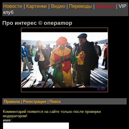
Новости
|
Картинки
|
Видео
|
Переводы
|
Магазин
|
VIP
клуб
Про интерес © onepamop
Правила
|
Регистрация
|
Поиск
Комментарий появится на сайте только после проверки
модератором!
имя: