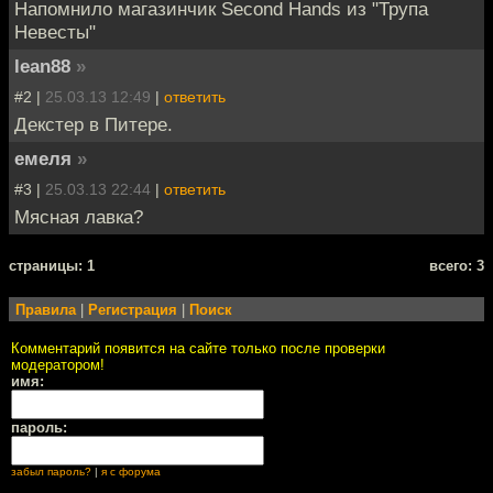
Напомнило магазинчик Second Hands из "Трупа
Невесты"
lean88
»
#2 |
25.03.13 12:49
|
ответить
Декстер в Питере.
емеля
»
#3 |
25.03.13 22:44
|
ответить
Мясная лавка?
cтраницы: 1
всего: 3
Правила
|
Регистрация
|
Поиск
Комментарий появится на сайте только после проверки
модератором!
имя:
пароль:
забыл пароль?
|
я с форума