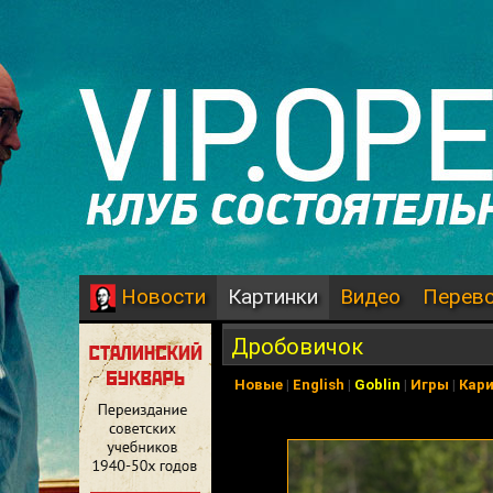
Картинки
Видео
Перев
Новости
Дробовичок
Новые
|
English
|
Goblin
|
Игры
|
Кар