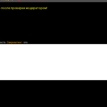
о после проверки модератором!
екста.
Оверквотинг
- зло.