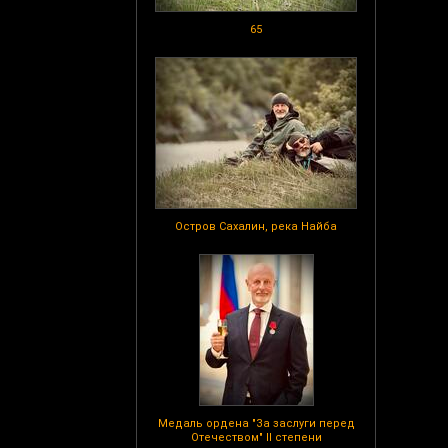
65
Остров Сахалин, река Найба
Медаль ордена "За заслуги перед
Отечеством" II степени