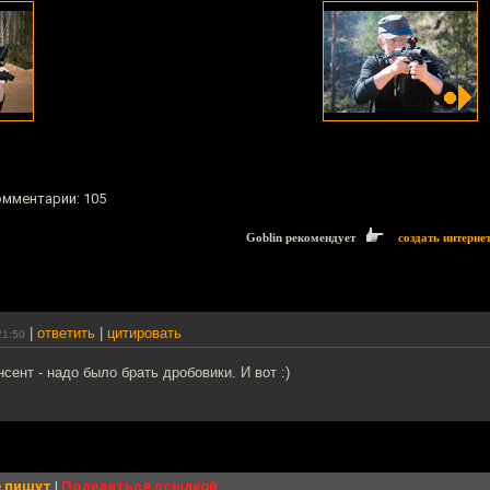
комментарии: 105
Goblin рекомендует
создать интерне
|
ответить
|
цитировать
21:50
сент - надо было брать дробовики. И вот :)
 пишут
|
Поделиться ссылкой