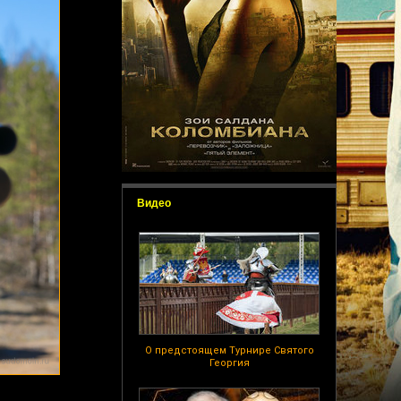
Видео
О предстоящем Турнире Святого
Георгия