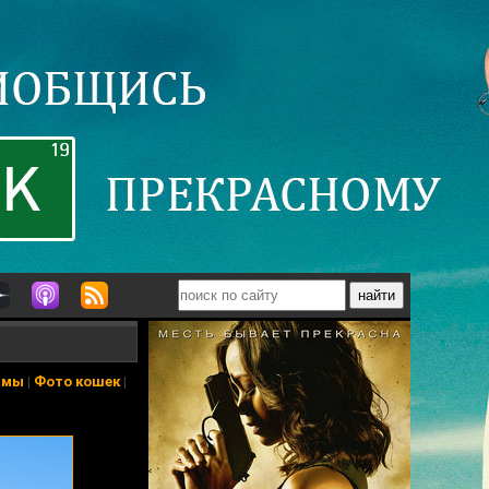
ьмы
|
Фото кошек
|