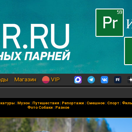
оды
Магазин
VIP
икатуры
|
Музон
|
Путешествия
|
Репортажи
|
Смешное
|
Спорт
|
Фил
Фото Собаки
|
Разное