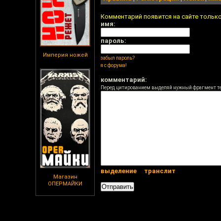
Комментарий появится на сайте тольк
имя:
пароль:
Империя ножей
забыл пароль?
я с форума!
комментарий:
Перед цитированием выделяй нужный фрагмент т
выделение
транслит
Магазин
ОПЕРМАЙКИ