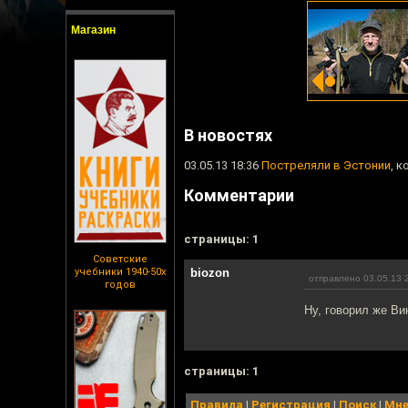
Магазин
В новостях
03.05.13 18:36
Постреляли в Эстонии
, 
Комментарии
cтраницы: 1
Советские
учебники 1940-50х
biozon
отправлено 03.05.13 
годов
Ну, говорил же Вин
cтраницы: 1
Правила
|
Регистрация
|
Поиск
|
Мне