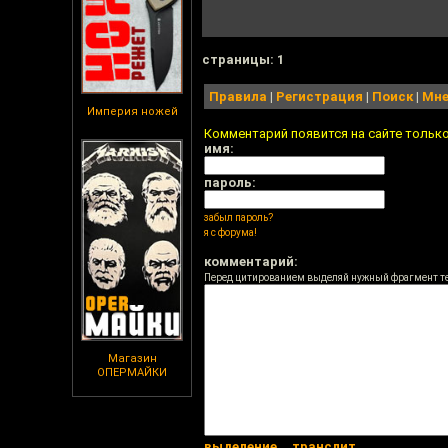
cтраницы: 1
Правила
|
Регистрация
|
Поиск
|
Мне
Империя ножей
Комментарий появится на сайте тольк
имя:
пароль:
забыл пароль?
я с форума!
комментарий:
Перед цитированием выделяй нужный фрагмент т
Магазин
ОПЕРМАЙКИ
выделение
транслит