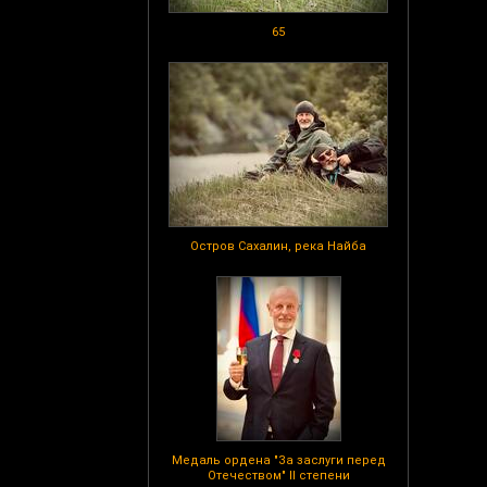
65
Остров Сахалин, река Найба
Медаль ордена "За заслуги перед
Отечеством" II степени