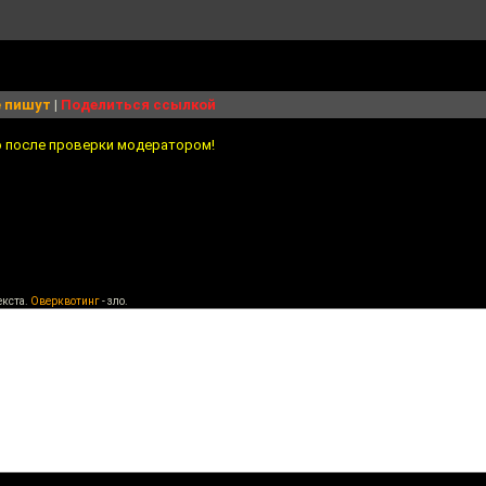
 пишут
|
Поделиться ссылкой
о после проверки модератором!
екста.
Оверквотинг
- зло.