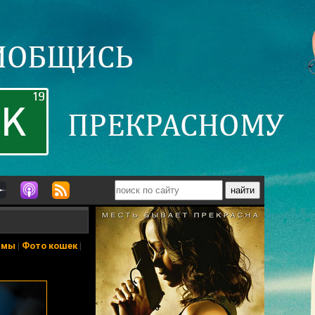
ьмы
|
Фото кошек
|