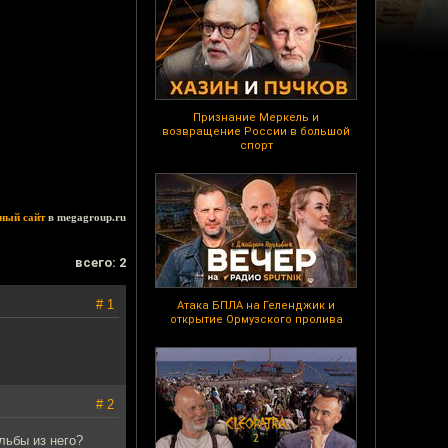
Признание Меркель и
возвращение России в большой
спорт
ный сайт
в megagroup.ru
всего: 2
# 1
Атака БПЛА на Геленджик и
открытие Ормузского пролива
# 2
льбы из него?