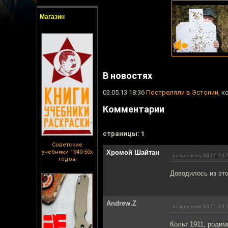
Магазин
В новостях
03.05.13 18:36
Постреляли в Эстонии
, 
Комментарии
cтраницы: 1
Советские
учебники 1940-50х
Хромой Шайтан
отправлено 03.05.13 
годов
Доводилось из это
Andrew.Z
отправлено 03.05.13 
Кольт 1911, родим