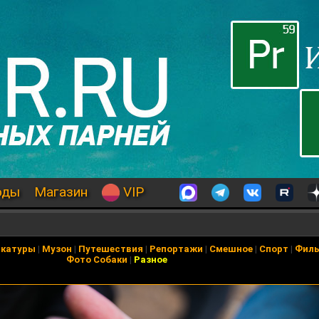
оды
Магазин
VIP
икатуры
|
Музон
|
Путешествия
|
Репортажи
|
Смешное
|
Спорт
|
Фил
Фото Собаки
|
Разное