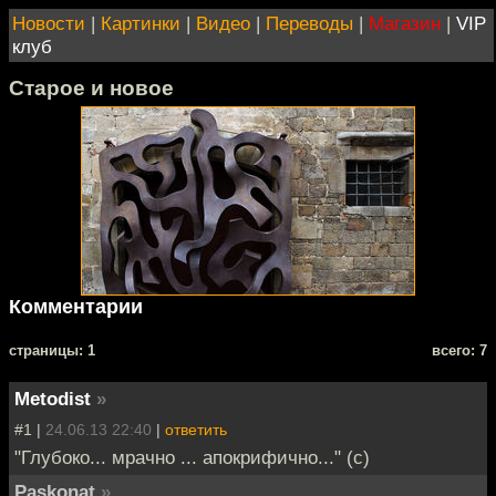
Новости
|
Картинки
|
Видео
|
Переводы
|
Магазин
|
VIP
клуб
Старое и новое
Комментарии
cтраницы: 1
всего: 7
Metodist
»
#1 |
24.06.13 22:40
|
ответить
"Глубоко... мрачно ... апокрифично..." (с)
Paskonat
»