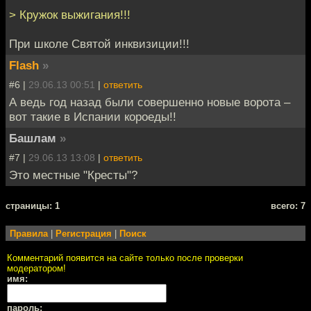
> Кружок выжигания!!!
При школе Святой инквизиции!!!
Flash
»
#6 |
29.06.13 00:51
|
ответить
А ведь год назад были совершенно новые ворота –
вот такие в Испании короеды!!
Башлам
»
#7 |
29.06.13 13:08
|
ответить
Это местные "Кресты"?
cтраницы: 1
всего: 7
Правила
|
Регистрация
|
Поиск
Комментарий появится на сайте только после проверки
модератором!
имя:
пароль: