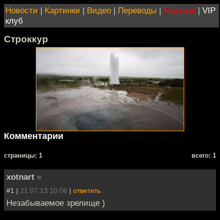
Новости
|
Картинки
|
Видео
|
Переводы
|
Магазин
|
VIP
клуб
Строккур
Комментарии
cтраницы: 1
всего: 1
xotnart
»
#1 |
21.07.13 10:06
|
ответить
Незабываемое зрелище )