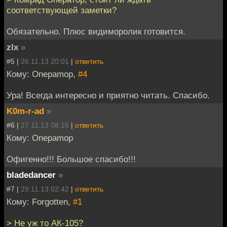
соответствующей заметки?
Обязательно. Плюс видиморолик готовится.
zlx
»
#5 |
26.11.13 20:01
|
ответить
Кому: Onepamop,
#4
Ура! Всегда интересно и приятно читать. Спасибо.
K0m-r-ad
»
#6 |
27.11.13 08:16
|
ответить
Кому: Onepamop
Офигенно!!! Большое спасибо!!!
bladedancer
»
#7 |
29.11.13 02:42
|
ответить
Кому: Forgotten,
#1
> Не уж то АК-105?