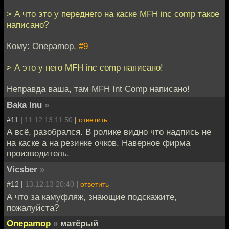
> А что это у переднего на каске MFH inc comp такое
написано?
Кому: Onepamop,
#9
> А это у него MFH inc comp написано!
Неправда ваша, там MFH Int Comp написано!
Baka Inu
»
#11 |
11.12.13 11:50
|
ответить
А всё, разобрался. В ролике видно что надпись не
на каске а на резинке очков. Наверное фирма
производитель.
Vicsber
»
#12 |
13.12.13 20:40
|
ответить
А что за камуфляж, знающие подскажите,
пожалуйста?
Onepamop
»
матёрый