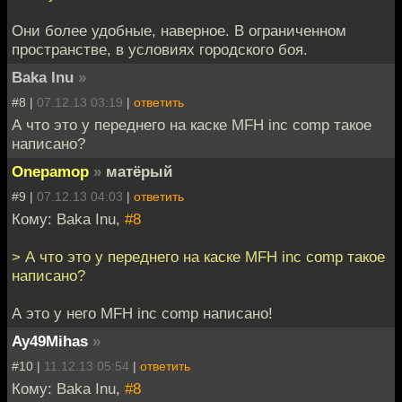
Они более удобные, наверное. В ограниченном
пространстве, в условиях городского боя.
Baka Inu
»
#8 |
07.12.13 03:19
|
ответить
А что это у переднего на каске MFH inc comp такое
написано?
Onepamop
»
матёрый
#9 |
07.12.13 04:03
|
ответить
Кому: Baka Inu,
#8
> А что это у переднего на каске MFH inc comp такое
написано?
А это у него MFH inc comp написано!
Ay49Mihas
»
#10 |
11.12.13 05:54
|
ответить
Кому: Baka Inu,
#8