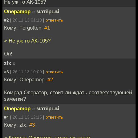
Не уж то АК-105?
Onepamop
»
матёрый
#2 |
26.11.13 01:19
|
ответить
Кому: Forgotten,
#1
> Не уж то АК-105?
Он!
zlx
»
#3 |
26.11.13 10:09
|
ответить
Кому: Onepamop,
#2
Комрад Оператор, стоит ли ждать соответствующей
заметки?
Onepamop
»
матёрый
#4 |
26.11.13 12:15
|
ответить
Кому: zlx,
#3
> Комрад Оператор, стоит ли ждать