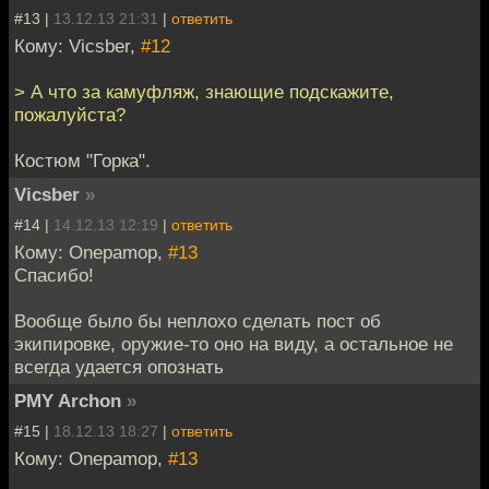
#13 |
13.12.13 21:31
|
ответить
Кому: Vicsber,
#12
> А что за камуфляж, знающие подскажите,
пожалуйста?
Костюм "Горка".
Vicsber
»
#14 |
14.12.13 12:19
|
ответить
Кому: Onepamop,
#13
Спасибо!
Вообще было бы неплохо сделать пост об
экипировке, оружие-то оно на виду, а остальное не
всегда удается опознать
PMY Archon
»
#15 |
18.12.13 18:27
|
ответить
Кому: Onepamop,
#13