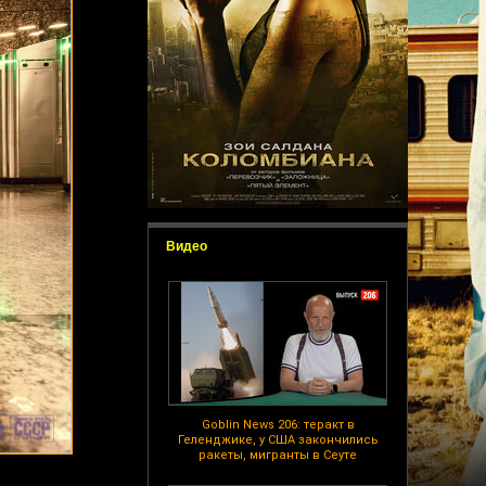
Видео
Goblin News 206: теракт в
Геленджике, у США закончились
ракеты, мигранты в Сеуте