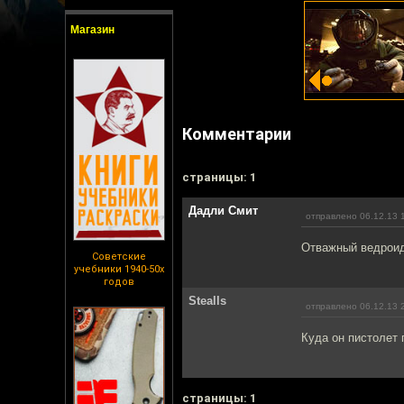
Магазин
Комментарии
cтраницы: 1
Дадли Смит
отправлено 06.12.13 
Отважный ведрои
Советские
учебники 1940-50х
годов
Stealls
отправлено 06.12.13 
Куда он пистолет 
cтраницы: 1