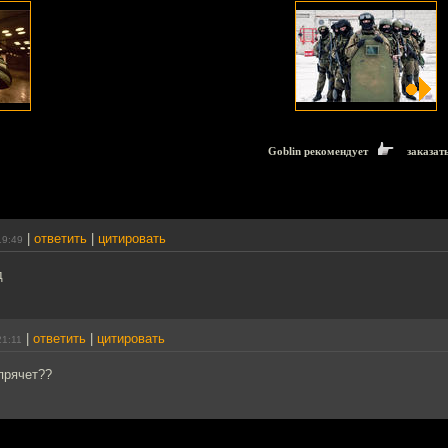
Goblin рекомендует
заказат
|
ответить
|
цитировать
19:49
д
|
ответить
|
цитировать
21:11
прячет??