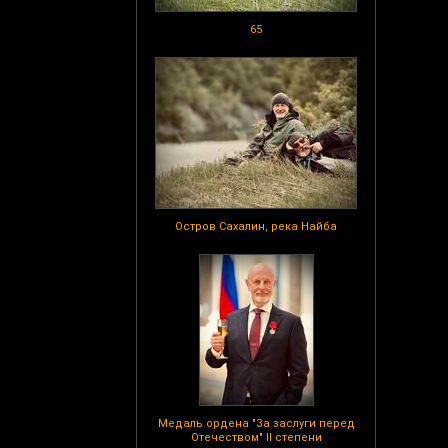
65
Остров Сахалин, река Найба
Медаль ордена "За заслуги перед
Отечеством" II степени