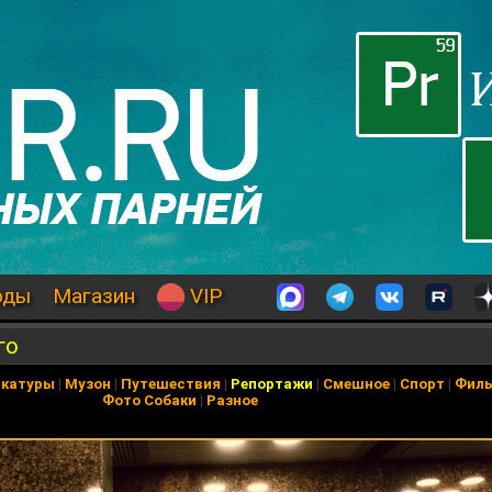
оды
Магазин
VIP
го
икатуры
|
Музон
|
Путешествия
|
Репортажи
|
Смешное
|
Спорт
|
Фил
Фото Собаки
|
Разное