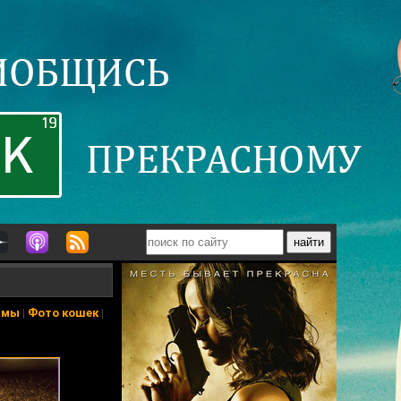
ьмы
|
Фото кошек
|