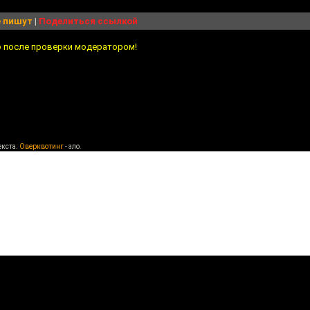
 пишут
|
Поделиться ссылкой
о после проверки модератором!
екста.
Оверквотинг
- зло.