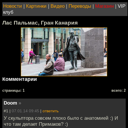
Новости
|
Картинки
|
Видео
|
Переводы
|
Магазин
|
VIP
клуб
Лас Пальмас, Гран Канария
Комментарии
cтраницы: 1
всего: 2
Doom
»
#1 |
07.01.14 09:45
|
ответить
У скульптора совсем плохо было с анатомией :) И
что там делает Примаков? :)