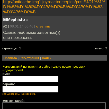
http://anticache.img1.joyreactor.cc/pics/post/%D1%81%
D1%83%D1%80%D0%B8%D0%BA%D0%B0%D1%82-
%D0%B6%D0%B...
ElMephisto
»
#2 |
08.01.14 00:46
|
ответить
Самые любимые животные)))
они прекрасны.
cтраницы: 1
всего: 2
Правила
|
Регистрация
|
Поиск
Комментарий появится на сайте только после проверки
модератором!
имя:
пароль:
забыл пароль?
|
я с форума
комментарий: