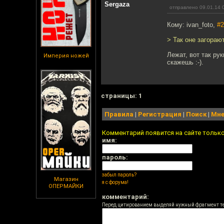
Sergaza
отправлено 09.01.14 
Кому: ivan_foto,
#2
> Так оне загорают
Лежат, вот так ру
Империя ножей
скажешь :-).
cтраницы: 1
Правила
|
Регистрация
|
Поиск
|
Мне
Комментарий появится на сайте тольк
имя:
пароль:
забыл пароль?
Магазин
я с форума!
ОПЕРМАЙКИ
комментарий:
Перед цитированием выделяй нужный фрагмент т