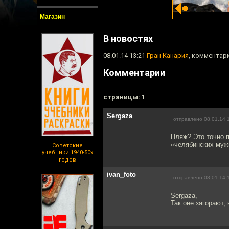
Магазин
В новостях
08.01.14 13:21
Гран Канария
, комментари
Комментарии
cтраницы: 1
Sergaza
отправлено 08.01.14 
Пляж? Это точно п
«челябинских мужи
Советские
учебники 1940-50х
годов
ivan_foto
отправлено 08.01.14 
Sergaza,
Так оне загорают, 