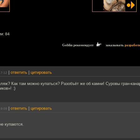
и: 84
Goblin рекомендует
заказывать
разработ
|
ответить
|
цитировать
17:12
ляж? Как там можно купаться? Разобъёт же об камни! Суровы гран-кана
ков»! :)
|
ответить
|
цитировать
19:09
не купаются.