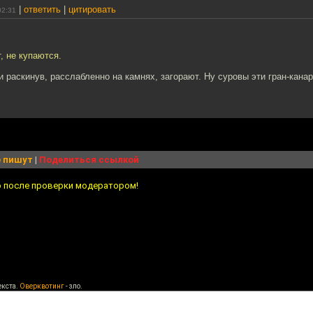
|
ответить
|
цитировать
02:31
, не купаются.
ки раскинув, расслабленно на камнях, загорают. Ну суровы эти гран-канар
 пишут
|
Поделиться ссылкой
о после проверки модератором!
екста.
Оверквотинг
- зло.