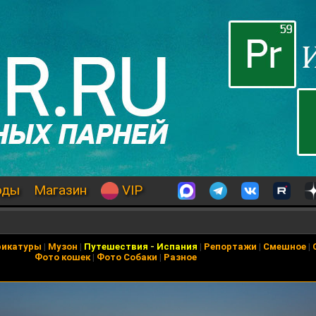
оды
Магазин
VIP
рикатуры
|
Музон
|
Путешествия
-
Испания
|
Репортажи
|
Смешное
|
Фото кошек
|
Фото Собаки
|
Разное