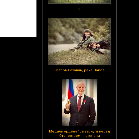
65
Остров Сахалин, река Найба
Медаль ордена "За заслуги перед
Отечеством" II степени