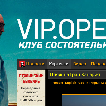
Картинки
Видео
Перев
Новости
Пляж на Гран Канария
Новые
|
English
|
Goblin
|
Игры
|
Ка