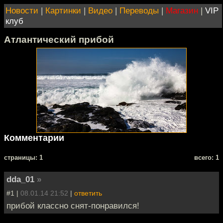
Новости
|
Картинки
|
Видео
|
Переводы
|
Магазин
|
VIP
клуб
Атлантический прибой
Комментарии
cтраницы: 1
всего: 1
dda_01
»
#1 |
08.01.14 21:52
|
ответить
прибой классно снят-понравился!