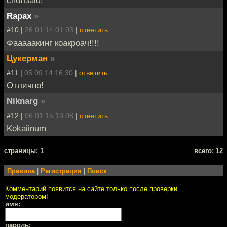
сползаю!
Rapax
»
#10 |
26.01.14 01:03
|
ответить
Фааааакинг коакроач!!!!
Цукерман
»
#11 |
05.09.14 16:30
|
ответить
Отлично!
Niknarg
»
#12 |
06.01.15 13:08
|
ответить
Kokaiinum
cтраницы: 1
всего: 12
Правила
|
Регистрация
|
Поиск
Комментарий появится на сайте только после проверки
модератором!
имя:
пароль: