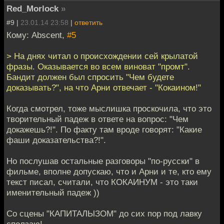
Red_Morlock
»
#9 |
23.01.14 23:58
|
ответить
Кому: Abscent,
#5
> На днях читал о происхождении сей крылатой
фразы. Оказывается во всем виноват "промт".
Бандит должен был спросить "Чем будете
доказывать?", на что Арни отвечает - "Кокаином!"
Когда смотрел, тоже мыслишка проскочила, что это
творительный падеж в ответе на вопрос: "Чем
докажешь?!". По факту там вроде говорят: "Какие
фаши доказательства?!".
Но послушав остальные разговоры "по-русски" в
фильме, вполне допускаю, что и Арни и те, кто ему
текст писал, считали, что КОКАИНУМ - это таки
именительный падеж ))
Со сцены "КАПИТАЛЫЗОМ" до сих пор под лавку