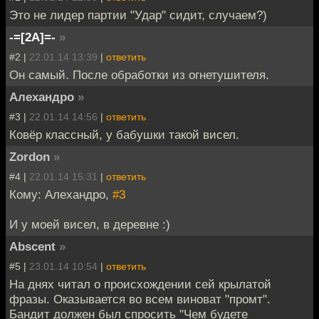
Это не лидер партии "Удар" сидит, случаем?)
-=[2A]=-
»
#2 |
22.01.14 13:39
|
ответить
Он самый. После обработки из огнетушителя.
Алехандро
»
#3 |
22.01.14 14:56
|
ответить
Ковёр классный, у бабушки такой висел.
Zordon
»
#4 |
22.01.14 15:31
|
ответить
Кому: Алехандро,
#3
И у моей висел, в деревне :)
Abscent
»
#5 |
23.01.14 10:54
|
ответить
На днях читал о происхождении сей крылатой
фразы. Оказывается во всем виноват "промт".
Бандит должен был спросить "Чем будете