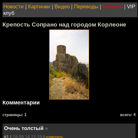
Новости
|
Картинки
|
Видео
|
Переводы
|
Магазин
|
VIP
клуб
Крепость Сопрано над городом Корлеоне
Комментарии
cтраницы: 1
всего: 4
Очень толстый
»
#1 |
18.09.14 21:29
|
ответить