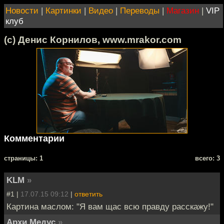
Новости
|
Картинки
|
Видео
|
Переводы
|
Магазин
|
VIP
клуб
(с) Денис Корнилов, www.mrakor.com
Комментарии
cтраницы: 1
всего: 3
KLM
»
#1 |
17.07.15 09:12
|
ответить
Картина маслом: "Я вам щас всю правду расскажу!"
Архи Медус
»