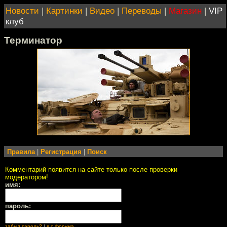
Новости
|
Картинки
|
Видео
|
Переводы
|
Магазин
|
VIP
клуб
Терминатор
Правила
|
Регистрация
|
Поиск
Комментарий появится на сайте только после проверки
модератором!
имя:
пароль:
забыл пароль?
|
я с форума