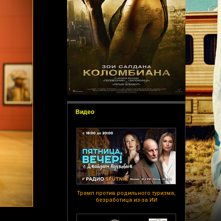
Видео
Трамп против родильного туризма,
безработица из-за ИИ