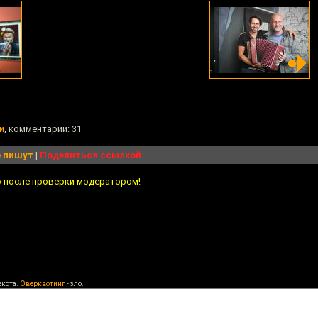
и
, комментарии: 31
 пишут
|
Поделиться ссылкой
о после проверки модератором!
екста.
Оверквотинг
- зло.