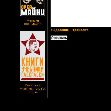
Магазин
ОПЕРМАЙКИ
выделение
транслит
Советские
учебники 1940-50х
годов