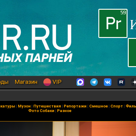
оды
Магазин
VIP
икатуры
|
Музон
|
Путешествия
|
Репортажи
|
Смешное
|
Спорт
|
Фил
Фото Собаки
|
Разное