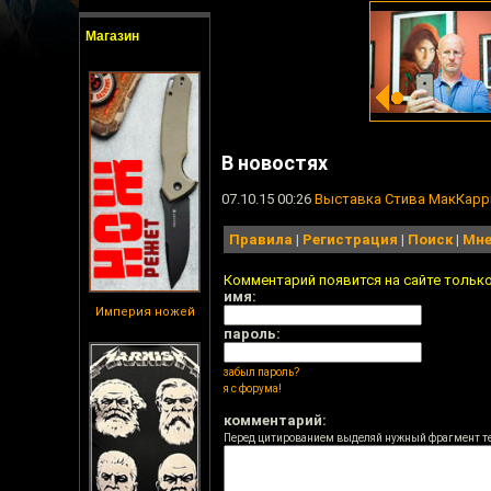
Магазин
В новостях
07.10.15 00:26
Выставка Стива МакКарр
Правила
|
Регистрация
|
Поиск
|
Мне
Комментарий появится на сайте тольк
имя:
Империя ножей
пароль:
забыл пароль?
я с форума!
комментарий:
Перед цитированием выделяй нужный фрагмент т