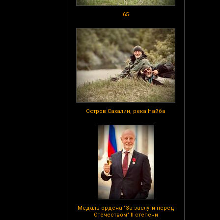
65
Остров Сахалин, река Найба
Медаль ордена "За заслуги перед
Отечеством" II степени