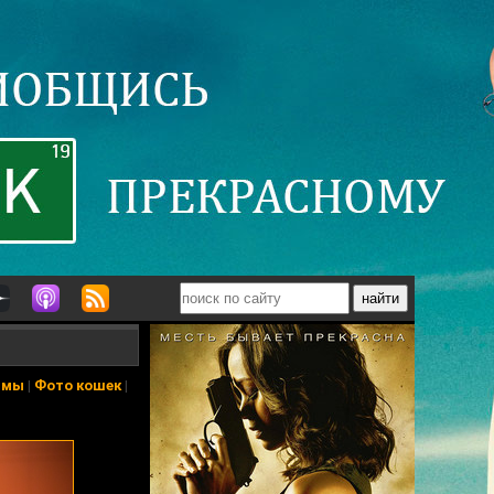
ьмы
|
Фото кошек
|