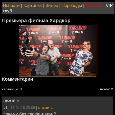
Новости
|
Картинки
|
Видео
|
Переводы
|
Магазин
|
VIP
клуб
Премьера фильма Хардкор
Комментарии
cтраницы: 1
всего: 2
morm
»
#1 |
16.04.16 23:06
|
ответить
почему без селфи-палки?