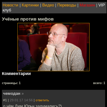
Новости
|
Картинки
|
Видео
|
Переводы
|
Магазин
|
VIP
клуб
Учёные против мифов
Комментарии
cтраницы: 1
всего: 1
чемодан
»
#1 |
29.01.17 14:56
|
ответить
о чём Дим Юрьч задумались?)