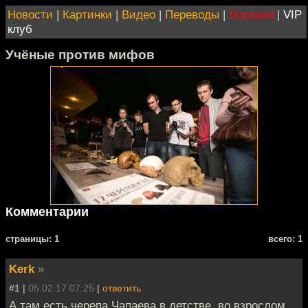
Новости
|
Картинки
|
Видео
|
Переводы
|
Магазин
|
VIP
клуб
Учёные против мифов
Комментарии
cтраницы: 1
всего: 1
Kerk
»
#1 |
05.02.17 07:25
|
ответить
А там есть черепа Чапаева в детстве, во взрослом