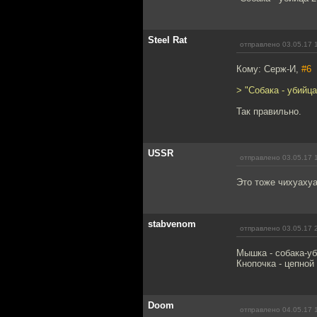
Steel Rat
отправлено 03.05.17 
Кому: Серж-И,
#6
> "Собака - убийца
Так правильно.
USSR
отправлено 03.05.17 
Это тоже чихуахуа
stabvenom
отправлено 03.05.17 
Мышка - собака-уб
Кнопочка - цепной 
Doom
отправлено 04.05.17 