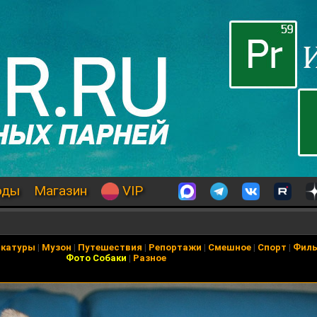
оды
Магазин
VIP
икатуры
|
Музон
|
Путешествия
|
Репортажи
|
Смешное
|
Спорт
|
Фил
Фото Собаки
|
Разное