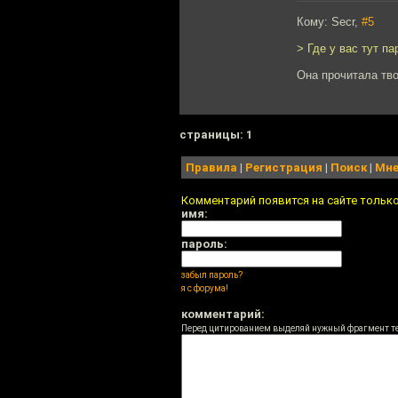
Кому: Secr,
#5
> Где у вас тут па
Она прочитала тво
cтраницы: 1
Правила
|
Регистрация
|
Поиск
|
Мне
Комментарий появится на сайте тольк
имя:
пароль:
забыл пароль?
я с форума!
комментарий:
Перед цитированием выделяй нужный фрагмент т