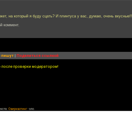
ркет, на который я буду сцать? И плинтуса у вас, думаю, очень вкусные!!
й коммент.
 пишут
|
Поделиться ссылкой
о после проверки модератором!
екста.
Оверквотинг
- зло.