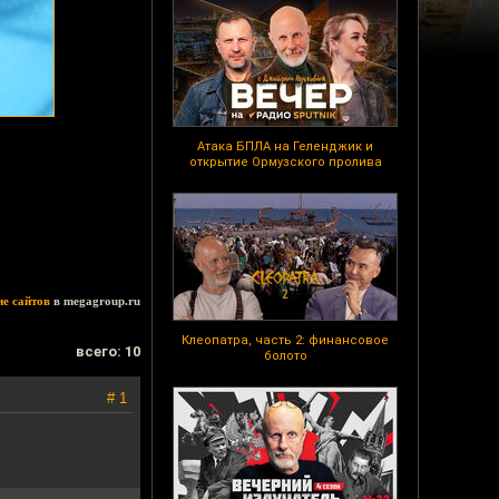
Атака БПЛА на Геленджик и
открытие Ормузского пролива
ие сайтов
в megagroup.ru
Клеопатра, часть 2: финансовое
всего: 10
болото
# 1