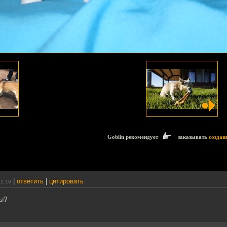
Goblin рекомендует
заказывать
создан
|
ответить
|
цитировать
11:19
цы?