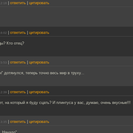
|
ответить
|
цитировать
12:18
|
ответить
|
цитировать
16:02
цы? Кто отец?
|
ответить
|
цитировать
23:53
и" дотянулся, теперь точно весь мир в труху...
|
ответить
|
цитировать
12:39
ет, на который я буду сцать? И плинтуса у вас, думаю, очень вкусные!!!
|
ответить
|
цитировать
13:35
. Начало"