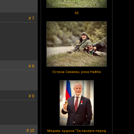
65
# 7
# 8
Остров Сахалин, река Найба
# 9
# 10
Медаль ордена "За заслуги перед