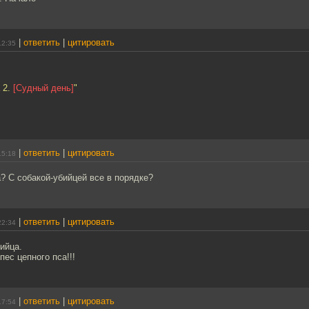
|
ответить
|
цитировать
12:35
 2.
[Судный день]
"
|
ответить
|
цитировать
15:18
? С собакой-убийцей все в порядке?
|
ответить
|
цитировать
22:34
ийца.
пес цепного пса!!!
|
ответить
|
цитировать
17:54