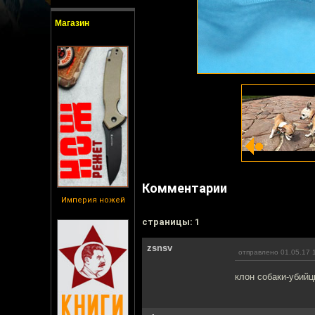
Магазин
Комментарии
Империя ножей
cтраницы: 1
zsnsv
отправлено 01.05.17 
клон собаки-убий