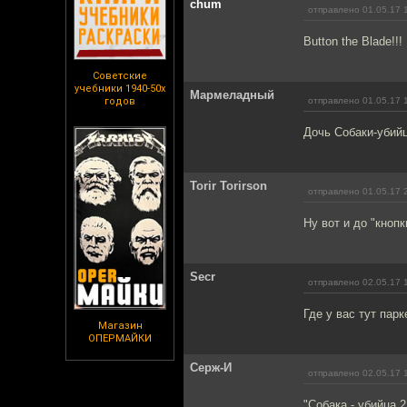
chum
отправлено 01.05.17 
Button the Blade!!!
Советские
учебники 1940-50х
Мармеладный
годов
отправлено 01.05.17 
Дочь Собаки-убий
Torir Torirson
отправлено 01.05.17 
Ну вот и до "кнопк
Secr
отправлено 02.05.17 
Где у вас тут парк
Магазин
ОПЕРМАЙКИ
Серж-И
отправлено 02.05.17 
"Собака - убийца 2