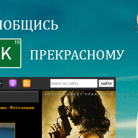
ьмы
|
Фото кошек
|