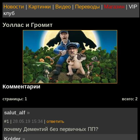
Новости
|
Картинки
|
Видео
|
Переводы
|
Магазин
|
VIP
клуб
Уоллас и Громит
Комментарии
cтраницы: 1
всего: 2
salut_alf
»
#1 |
28.05.19 15:34
|
ответить
почему Дементий без первичных ПП?
Kolder
»