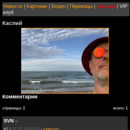
Новости
|
Картинки
|
Видео
|
Переводы
|
Магазин
|
VIP
клуб
Каспий
Комментарии
cтраницы: 1
всего: 1
SVN
»
#1 |
17.07.19 05:52
|
ответить