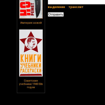
выделение
транслит
Империя ножей
Советские
учебники 1940-50х
годов