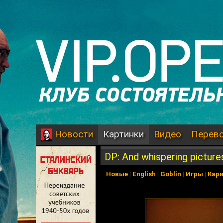
Картинки
Видео
Перев
Новости
DP: And whispering picture
Новые
|
English
|
Goblin
|
Игры
|
Кар