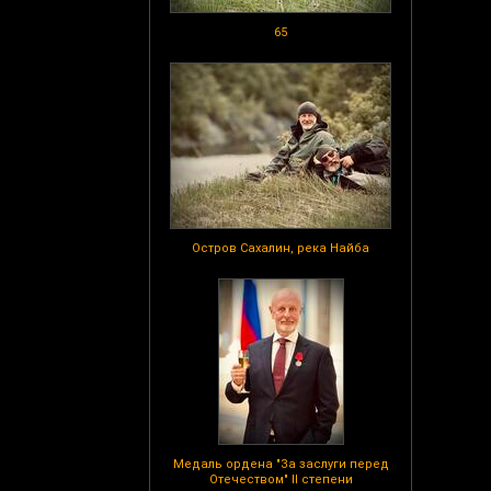
65
Остров Сахалин, река Найба
Медаль ордена "За заслуги перед
Отечеством" II степени