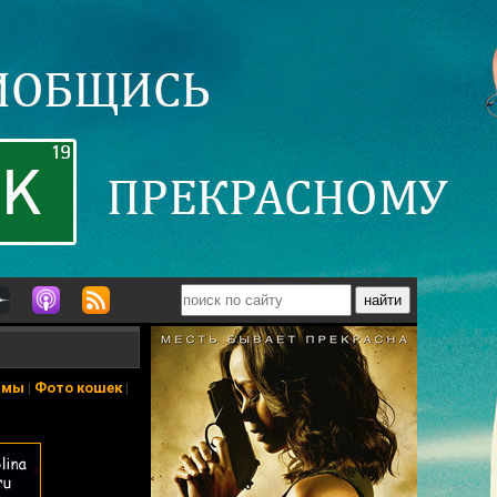
ьмы
|
Фото кошек
|