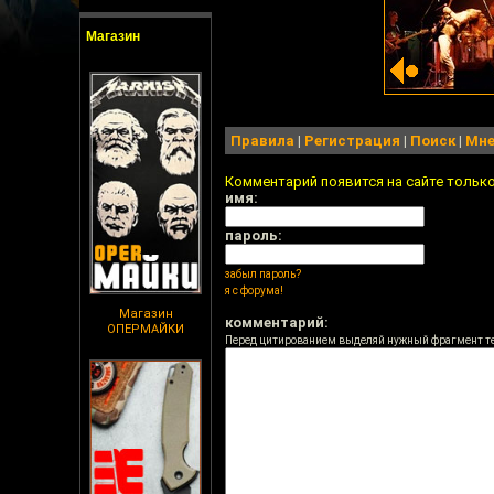
Магазин
Правила
|
Регистрация
|
Поиск
|
Мне
Комментарий появится на сайте тольк
имя:
пароль:
забыл пароль?
я с форума!
Магазин
комментарий:
ОПЕРМАЙКИ
Перед цитированием выделяй нужный фрагмент т