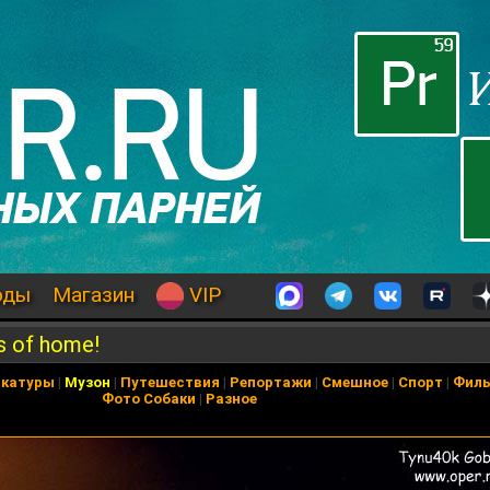
оды
Магазин
VIP
s of home!
икатуры
|
Музон
|
Путешествия
|
Репортажи
|
Смешное
|
Спорт
|
Фил
Фото Собаки
|
Разное