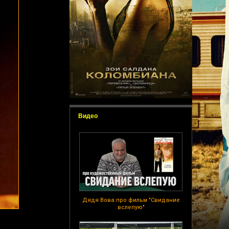
Видео
Дядя Вова про фильм "Свидание
вслепую"