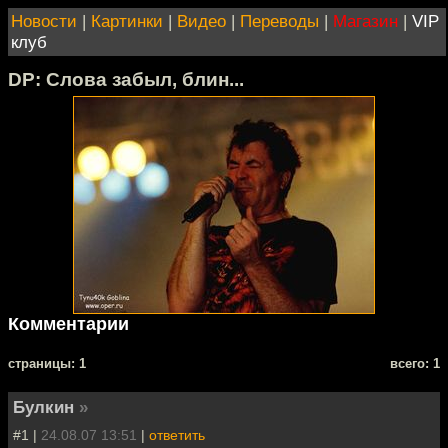
Новости
|
Картинки
|
Видео
|
Переводы
|
Магазин
|
VIP
клуб
DP: Слова забыл, блин...
Комментарии
cтраницы: 1
всего: 1
Булкин
»
#1 |
24.08.07 13:51
|
ответить