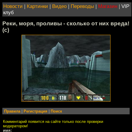
Новости
|
Картинки
|
Видео
|
Переводы
|
Магазин
|
VIP
клуб
Реки, моря, проливы - сколько от них вреда!
(с)
Правила
|
Регистрация
|
Поиск
Комментарий появится на сайте только после проверки
модератором!
имя: