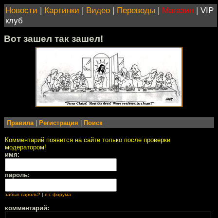
Новости
|
Картинки
|
Видео
|
Переводы
|
Магазин
|
VIP
клуб
Вот зашел так зашел!
Правила
|
Регистрация
|
Поиск
Комментарий появится на сайте только после проверки
модератором!
имя:
пароль:
забыл пароль?
|
я с форума
комментарий: