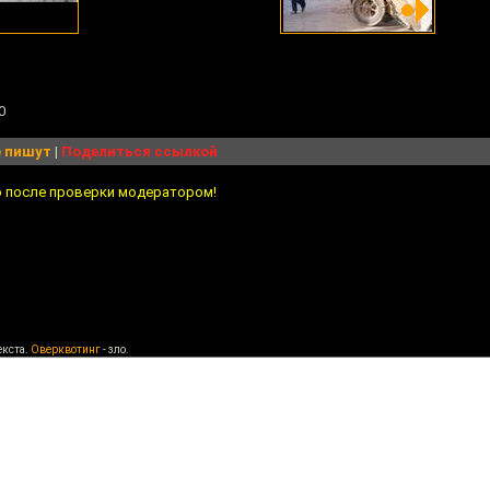
0
 пишут
|
Поделиться ссылкой
о после проверки модератором!
екста.
Оверквотинг
- зло.