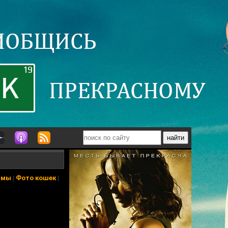
ьмы
|
Фото кошек
|