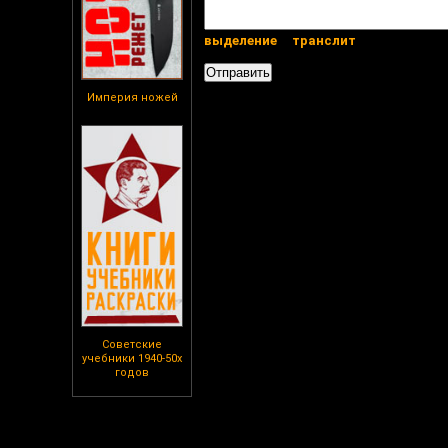
выделение
транслит
Империя ножей
Советские
учебники 1940-50х
годов