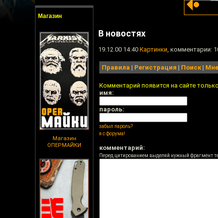
Магазин
В новостях
19.12.00 14:40
Картинки
, комментарии: 1
Правила
|
Регистрация
|
Поиск
|
Мне
Комментарий появится на сайте тольк
имя:
пароль:
забыл пароль?
я с форума!
Магазин
ОПЕРМАЙКИ
комментарий:
Перед цитированием выделяй нужный фрагмент т