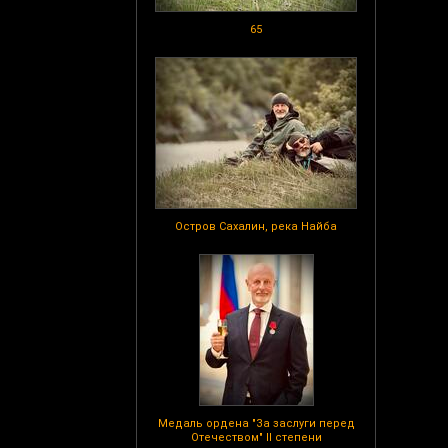
65
Остров Сахалин, река Найба
Медаль ордена "За заслуги перед
Отечеством" II степени