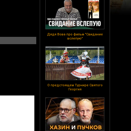
Дядя Вова про фильм "Свидание
вслепую"
О предстоящем Турнире Святого
Георгия