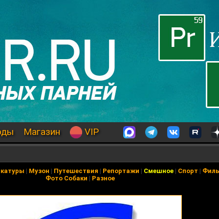
оды
Магазин
VIP
икатуры
|
Музон
|
Путешествия
|
Репортажи
|
Смешное
|
Спорт
|
Фил
Фото Собаки
|
Разное