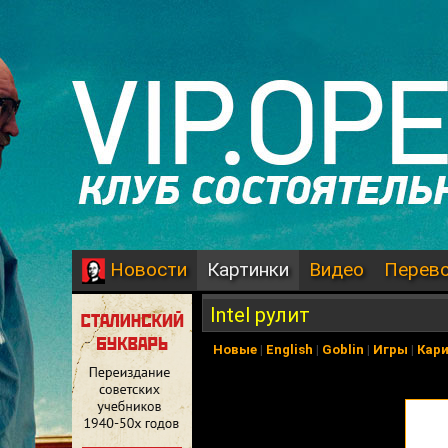
Картинки
Видео
Перев
Новости
Intel рулит
Новые
|
English
|
Goblin
|
Игры
|
Кар