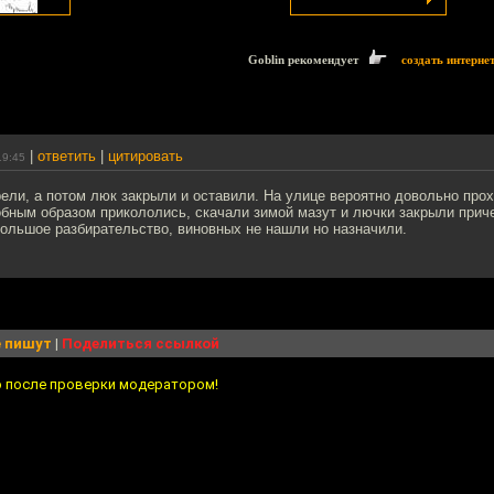
Goblin рекомендует
создать интерне
|
ответить
|
цитировать
19:45
ели, а потом люк закрыли и оставили. На улице вероятно довольно про
обным образом прикололись, скачали зимой мазут и лючки закрыли прич
большое разбирательство, виновных не нашли но назначили.
 пишут
|
Поделиться ссылкой
о после проверки модератором!