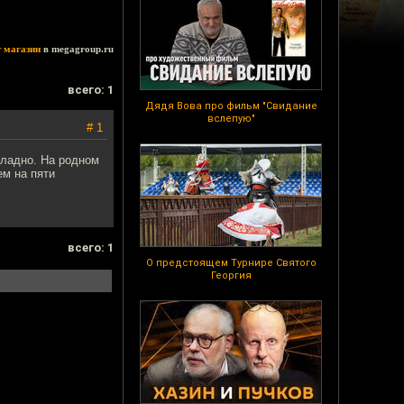
т магазин
в megagroup.ru
всего: 1
Дядя Вова про фильм "Свидание
вслепую"
# 1
хладно. На родном
ем на пяти
всего: 1
О предстоящем Турнире Святого
Георгия