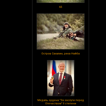
65
Остров Сахалин, река Найба
Медаль ордена "За заслуги перед
Отечеством" II степени