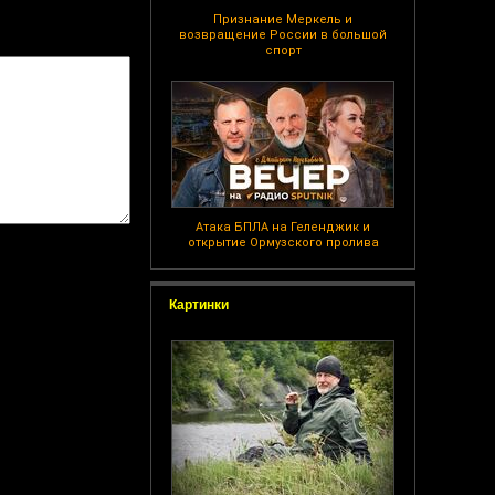
Признание Меркель и
возвращение России в большой
спорт
Атака БПЛА на Геленджик и
открытие Ормузского пролива
Картинки