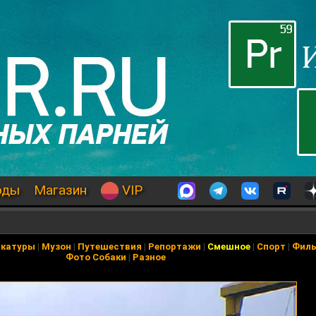
оды
Магазин
VIP
икатуры
|
Музон
|
Путешествия
|
Репортажи
|
Смешное
|
Спорт
|
Фил
Фото Собаки
|
Разное