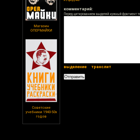
комментарий:
Перед цитированием выделяй нужный фрагмент т
Магазин
ОПЕРМАЙКИ
выделение
транслит
Советские
учебники 1940-50х
годов