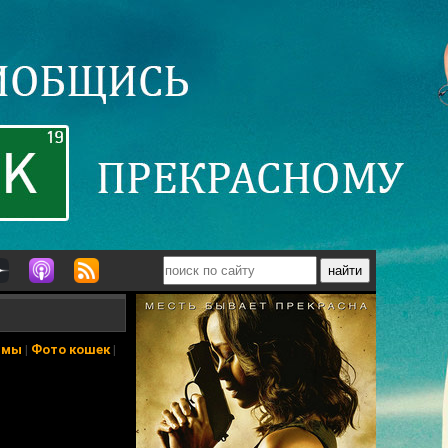
ьмы
|
Фото кошек
|