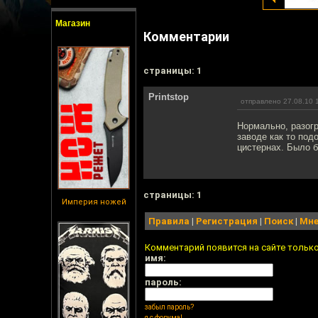
Магазин
Комментарии
cтраницы: 1
Printstop
отправлено 27.08.10 
Нормально, разогр
заводе как то под
цистернах. Было 
cтраницы: 1
Империя ножей
Правила
|
Регистрация
|
Поиск
|
Мне
Комментарий появится на сайте тольк
имя:
пароль:
забыл пароль?
я с форума!